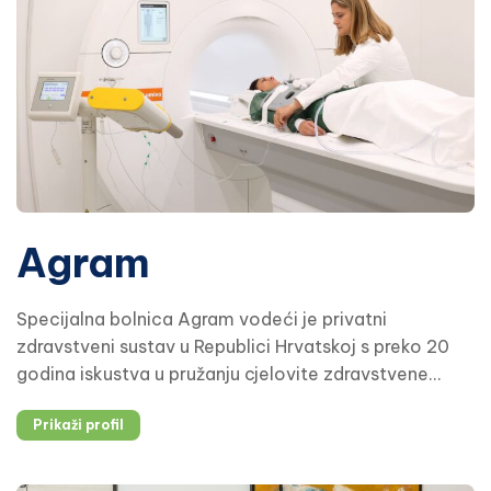
Agram
Specijalna bolnica Agram vodeći je privatni
zdravstveni sustav u Republici Hrvatskoj s preko 20
godina iskustva u pružanju cjelovite zdravstvene
usluge. Poslovanje je bazirano na medicinskoj
Prikaži profil
izvrsnosti, ranoj dijagnostici te interdisciplinarnom
pristupu liječenju.