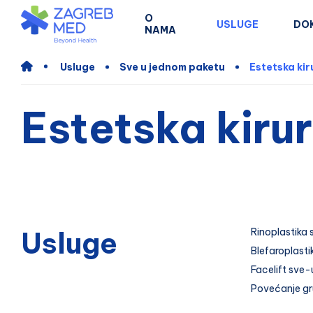
O
USLUGE
DO
NAMA
Usluge
Sve u jednom paketu
Estetska kir
Estetska kirur
Usluge
Rinoplastika
Blefaroplast
Facelift sve
Povećanje gr