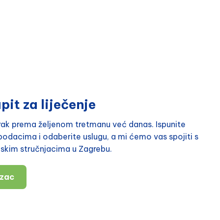
pit za liječenje
orak prema željenom tretmanu već danas. Ispunite
odacima i odaberite uslugu, a mi ćemo vas spojiti s
nskim stručnjacima u Zagrebu.
azac