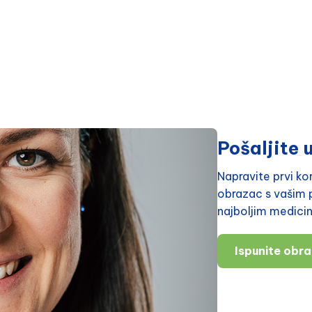
Pošaljite u
Napravite prvi k
obrazac s vašim p
najboljim medici
Ispunite obr