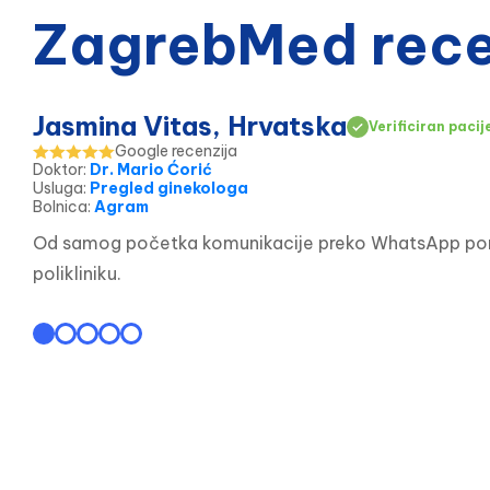
ZagrebMed recen
Jasmina Vitas, Hrvatska
Verificiran pacij
Google recenzija
Doktor
:
Dr. Mario Ćorić
Usluga
:
Pregled ginekologa
Bolnica
:
Agram
Od samog početka komunikacije preko WhatsApp poruke
polikliniku.