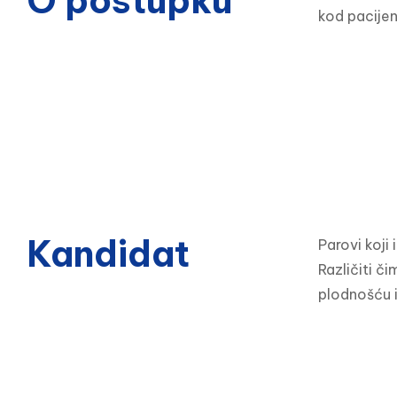
O postupku
kod pacijena
Kandidat
Parovi koji
Različiti č
plodnošću i