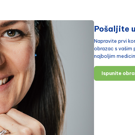
Pošaljite u
Napravite prvi k
obrazac s vašim p
najboljim medici
Ispunite obr