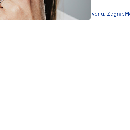
Ivana, ZagrebMe