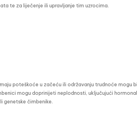
ta te za liječenje ili upravljanje tim uzrocima.
 imaju poteškoće u začeću ili održavanju trudnoće mogu biti
imbenici mogu doprinijeti neplodnosti, uključujući hormo
li genetske čimbenike.