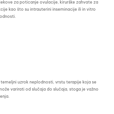
lijekove za poticanje ovulacije, kirurške zahvate za 
ao što su intrauterini inseminacije ili in vitro 
odnosti.
emeljni uzrok neplodnosti, vrstu terapije koja se 
ože varirati od slučaja do slučaja, stoga je važno 
enja.