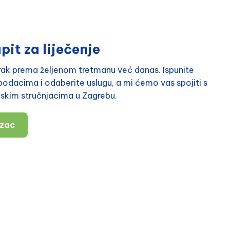
pit za liječenje
orak prema željenom tretmanu već danas. Ispunite
odacima i odaberite uslugu, a mi ćemo vas spojiti s
nskim stručnjacima u Zagrebu.
azac