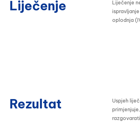
Liječenje
Liječenje ne
ispravljanj
oplodnja (I
Rezultat
Uspjeh lije
primjenjuje
razgovarati