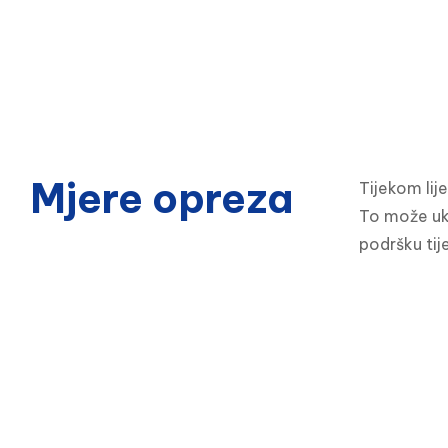
Mjere opreza
Tijekom lij
To može ukl
podršku tij