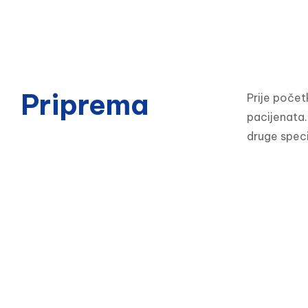
Priprema
Prije počet
pacijenata. 
druge speci