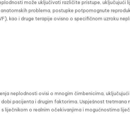
plodnosti može uključivati ​​različite pristupe, uključujući 
e anatomskih problema, postupke potpomognute reprodukcije k
VF), kao i druge terapije ovisno o specifičnom uzroku nepl
čenja neplodnosti ovisi o mnogim čimbenicima, uključujući t
, dobi pacijenta i drugim faktorima. Uspješnost tretmana m
 s liječnikom o realnim očekivanjima i mogućnostima liječ