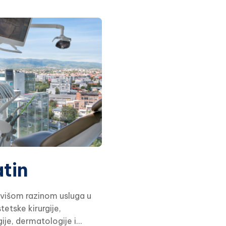
tin
ajvišom razinom usluga u
tetske kirurgije,
je, dermatologije i