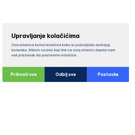
Upravljanje kolačićima
Ova stranica koristi kolačiće kako bi poboljšala doživljaj
korisnika. Klikom na bilo koji link na ovoj stranici dajete nam
vaš pristanak da postavimo kolačiće.
Prihvati sve
Odbij sve
Postavke