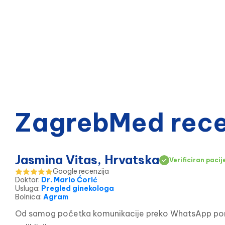
ZagrebMed recen
Jasmina Vitas, Hrvatska
Verificiran pacij
Google recenzija
Doktor
:
Dr. Mario Ćorić
Usluga
:
Pregled ginekologa
Bolnica
:
Agram
Od samog početka komunikacije preko WhatsApp poruke