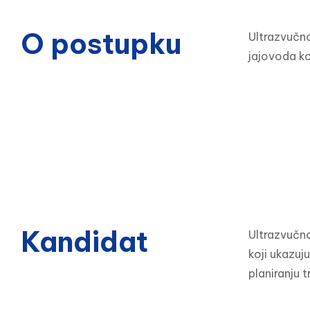
O postupku
Ultrazvučno
jajovoda ko
Kandidat
Ultrazvučno
koji ukazuj
planiranju 