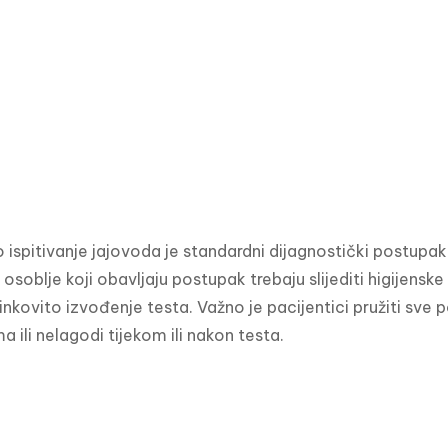
 ispitivanje jajovoda je standardni dijagnostički postupak k
soblje koji obavljaju postupak trebaju slijediti higijenske 
činkovito izvođenje testa. Važno je pacijentici pružiti sv
 ili nelagodi tijekom ili nakon testa.
