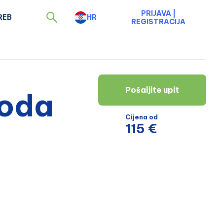
PRIJAVA
|
REB
HR
REGISTRACIJA
Pošaljite upit
voda
Cijena od
115 €