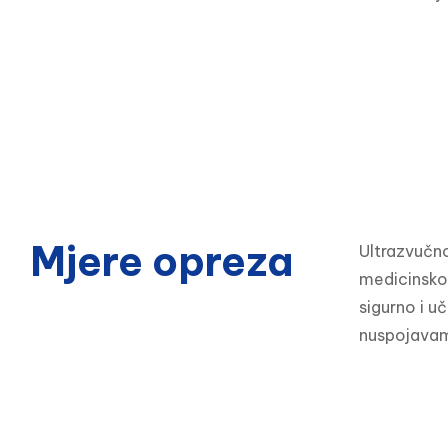
Mjere opreza
Ultrazvučno
medicinsko o
sigurno i u
nuspojavama