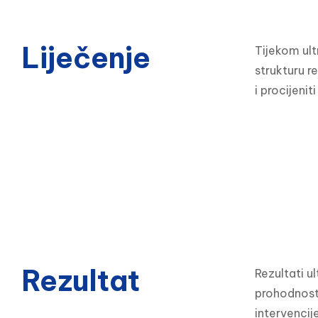
Liječenje
Tijekom ult
strukturu r
i procijenit
Rezultat
Rezultati u
prohodnosti
intervencije