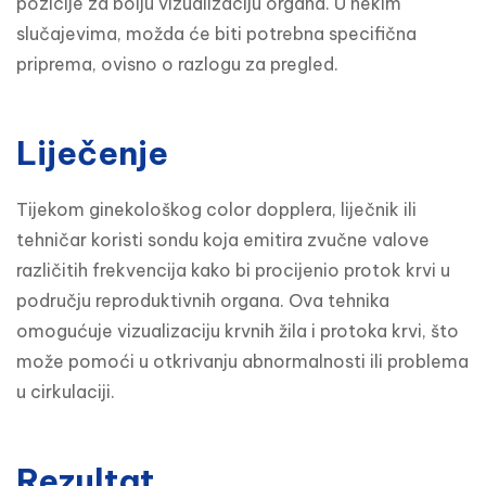
pozicije za bolju vizualizaciju organa. U nekim 
slučajevima, možda će biti potrebna specifična 
priprema, ovisno o razlogu za pregled.
Liječenje
Tijekom ginekološkog color dopplera, liječnik ili 
tehničar koristi sondu koja emitira zvučne valove 
različitih frekvencija kako bi procijenio protok krvi u 
području reproduktivnih organa. Ova tehnika 
omogućuje vizualizaciju krvnih žila i protoka krvi, što 
može pomoći u otkrivanju abnormalnosti ili problema 
u cirkulaciji.
Rezultat