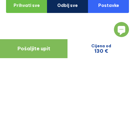
Prihvati sve
Odbij sve
Postavke
Cijena od
Pošaljite upit
130 €
Navigacija
Resursi
O Nama
Blog
Doktori