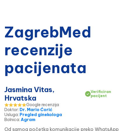
ZagrebMed
recenzije
pacijenata
Jasmina Vitas,
Verificiran
Hrvatska
pacijent
Google recenzija
Doktor
:
Dr. Mario Ćorić
Usluga
:
Pregled ginekologa
Bolnica
:
Agram
Od samog početka komunikacije preko WhatsApp 