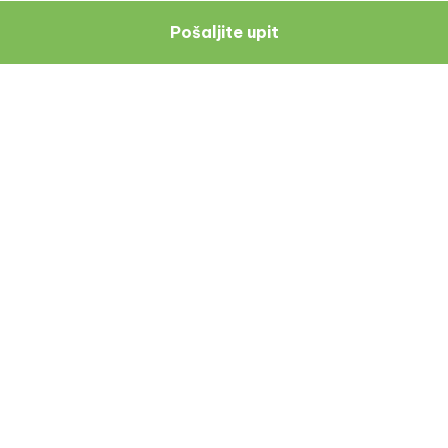
Pošaljite upit
Navigacija
Resursi
O Nama
Blog
Doktori
Recenzije Pacijenata
Zagreb
Uvjeti I Odredbe
Politika Privatnosti