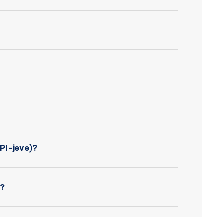
SPI-jeve)?
t?