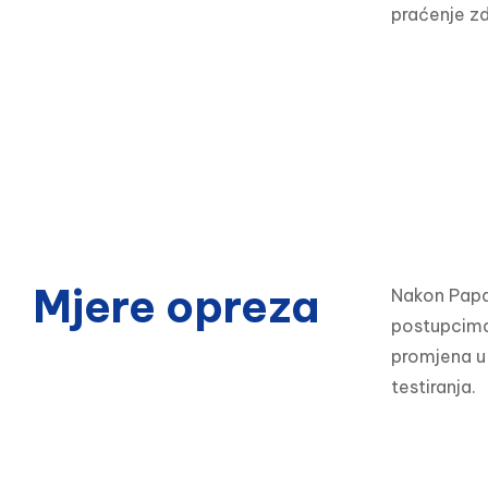
praćenje zd
Mjere opreza
Nakon Papa 
postupcima 
promjena u 
testiranja.