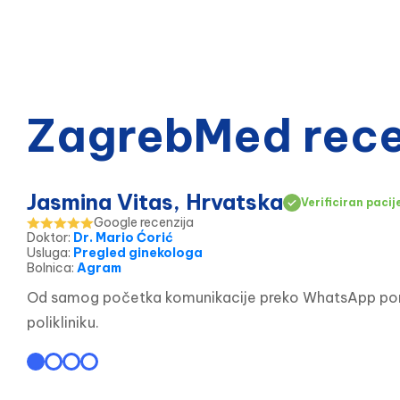
ZagrebMed recen
Jasmina Vitas, Hrvatska
Verificiran pacij
Google recenzija
Doktor
:
Dr. Mario Ćorić
Usluga
:
Pregled ginekologa
Bolnica
:
Agram
Od samog početka komunikacije preko WhatsApp poruke
polikliniku.