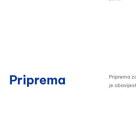
Priprema
Priprema za
je obavijes