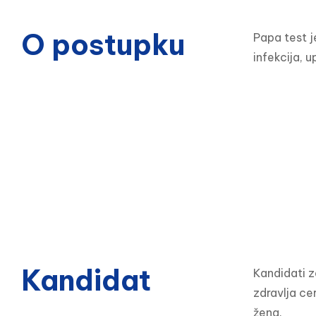
O postupku
Papa test j
infekcija, u
Kandidat
Kandidati z
zdravlja ce
žena.