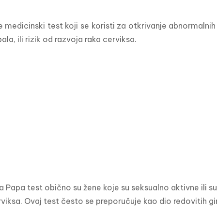
e medicinski test koji se koristi za otkrivanje abnormalnih
pala, ili rizik od razvoja raka cerviksa.
a Papa test obično su žene koje su seksualno aktivne ili su
rviksa. Ovaj test često se preporučuje kao dio redovitih gin