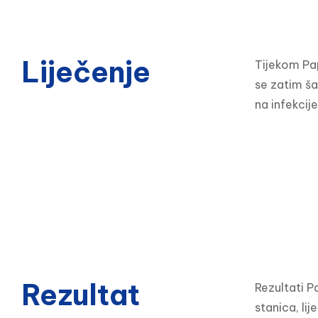
Liječenje
Tijekom Pap
se zatim šal
na infekcije
Rezultat
Rezultati P
stanica, lij