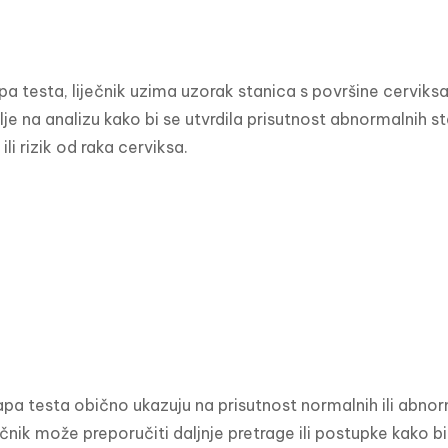
a testa, liječnik uzima uzorak stanica s površine cerviksa
je na analizu kako bi se utvrdila prisutnost abnormalnih sta
 ili rizik od raka cerviksa.
apa testa obično ukazuju na prisutnost normalnih ili abnor
ečnik može preporučiti daljnje pretrage ili postupke kako bi s