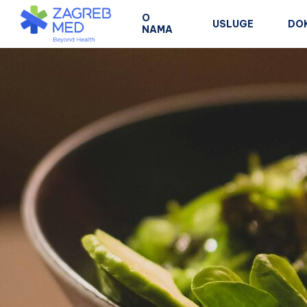
O
USLUGE
DO
NAMA