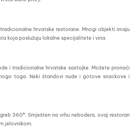
 tradicionalne hrvatske restorane. Mnogi objekti imaju 
a koja poslužuju lokalne specijalitete i vina.
vode i tradicionalne hrvatske sastojke. Možete pronaći 
nogo toga. Neki štandovi nude i gotove snackove i 
reb 360°. Smješten na vrhu nebodera, ovaj restoran 
im jelovnikom.