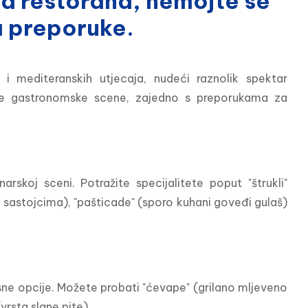
ja restorana, nemojte se
a preporuke.
i mediteranskih utjecaja, nudeći raznolik spektar 
čke gastronomske scene, zajedno s preporukama za 
arskoj sceni. Potražite specijalitete poput "štrukli" 
m sastojcima), "pašticade" (sporo kuhani goveđi gulaš) 
sne opcije. Možete probati "ćevape" (grilano mljeveno 
vrsta slane pite).