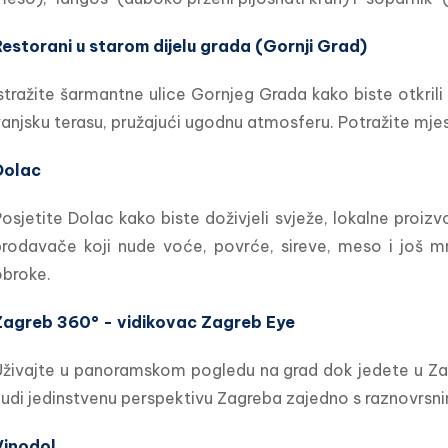
Restorani u starom dijelu grada (Gornji Grad)
stražite šarmantne ulice Gornjeg Grada kako biste otkrili
anjsku terasu, pružajući ugodnu atmosferu. Potražite mjest
Dolac
osjetite Dolac kako biste doživjeli svježe, lokalne proiz
prodavače koji nude voće, povrće, sireve, meso i još m
obroke.
Zagreb 360° - vidikovac Zagreb Eye
živajte u panoramskom pogledu na grad dok jedete u Zag
udi jedinstvenu perspektivu Zagreba zajedno s raznovrsn
Vinodol