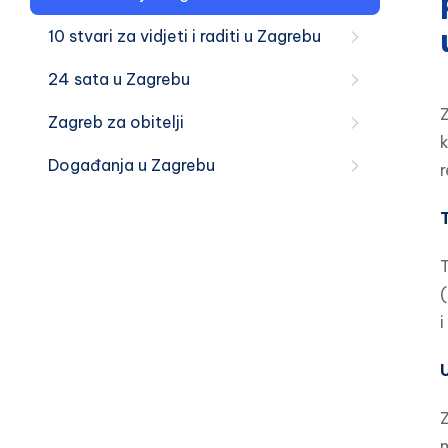
10 stvari za vidjeti i raditi u Zagrebu
24 sata u Zagrebu
Zagreb za obitelji
Događanja u Zagrebu
r
T
(
i
Z
m