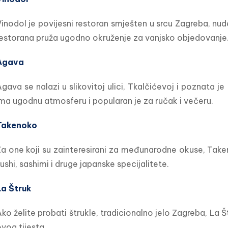
inodol je povijesni restoran smješten u srcu Zagreba, nu
estorana pruža ugodno okruženje za vanjsko objedovanje
Agava
gava se nalazi u slikovitoj ulici, Tkalčićevoj i poznata j
ma ugodnu atmosferu i popularan je za ručak i večeru.
Takenoko
a one koji su zainteresirani za međunarodne okuse, Takeno
ushi, sashimi i druge japanske specijalitete.
La Štruk
ko želite probati štrukle, tradicionalno jelo Zagreba, La Št
vog tijesta.