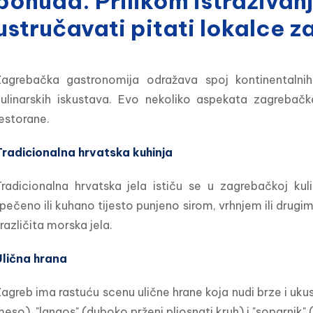
ponuda. Prilikom istraživan
ustručavati pitati lokalce z
Zagrebačka gastronomija odražava spoj kontinentalnih 
kulinarskih iskustava. Evo nekoliko aspekata zagreba
estorane.
Tradicionalna hrvatska kuhinja
radicionalna hrvatska jela ističu se u zagrebačkoj kulin
pečeno ili kuhano tijesto punjeno sirom, vrhnjem ili drugi
 različita morska jela.
Ulična hrana
agreb ima rastuću scenu ulične hrane koja nudi brze i uku
eso), "langos" (duboko prženi pljosnati kruh) i "soparnik" (