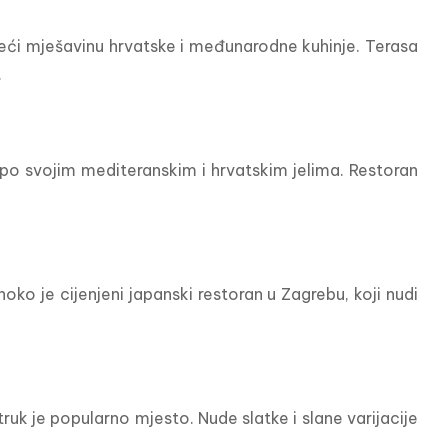
deći mješavinu hrvatske i međunarodne kuhinje. Terasa 
.
e po svojim mediteranskim i hrvatskim jelima. Restoran 
ko je cijenjeni japanski restoran u Zagrebu, koji nudi 
ruk je popularno mjesto. Nude slatke i slane varijacije 