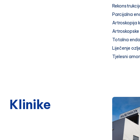
Rekonstrukcij
Parcijalna en
Artroskopija 
Artroskopske 
Totalna endo
Liječenje ozl
Tjelesni amor
Klinike