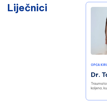
Liječnici
OPĆA KIR
Dr. 
Traumatolo
koljena, ku