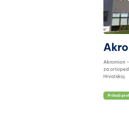
Akro
Akromion -
za ortopedi
Hrvatskoj.
Prikaži prof