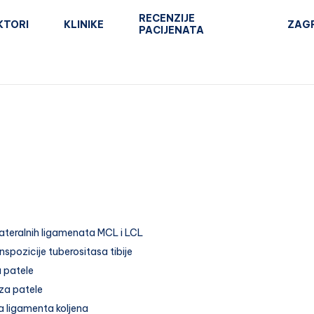
RECENZIJE
KTORI
KLINIKE
ZAG
PACIJENATA
ateralnih ligamenata MCL i LCL
nspozicije tuberositasa tibije
a patele
za patele
a ligamenta koljena