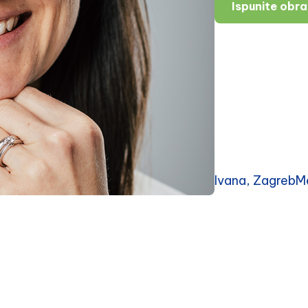
Ispunite obr
Ivana, ZagrebMe