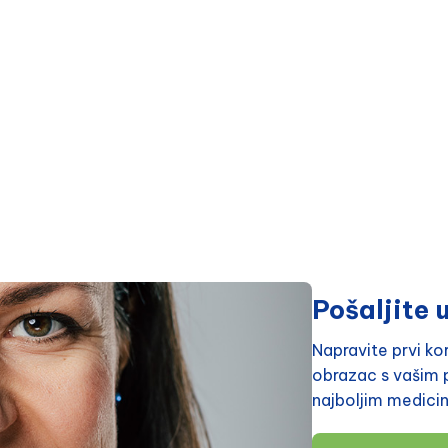
Pošaljite u
Napravite prvi k
obrazac s vašim p
najboljim medici