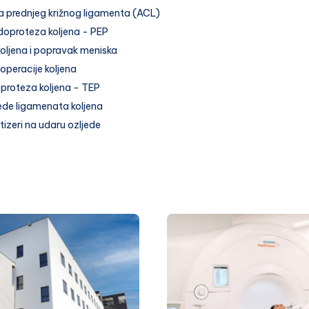
a prednjeg križnog ligamenta (ACL)
doproteza koljena - PEP
koljena i popravak meniska
operacije koljena
proteza koljena - TEP
jede ligamenata koljena
tizeri na udaru ozljede