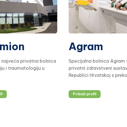
mion
Agram
 najveća privatna bolnica
Specijalna bolnica Agram 
ju i traumatologiju u
privatni zdravstveni susta
Republici Hrvatskoj s prek
iskustva u pružanju cjelovi
zdravstvene usluge. Poslo
il
Prikaži profil
bazirano na medicinskoj iz
ranoj dijagnostici te
interdisciplinarnom pristup