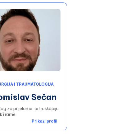
URGIJA I TRAUMATOLOGIJA
Tomislav Sečan
g za prijelome, artroskopiju
k i rame
Prikaži profil