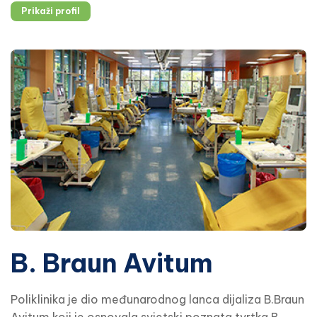
Prikaži profil
izvrsnosti, ranoj dijagnostici te interdisciplinarnom
pristupu liječenju.
B. Braun Avitum
Poliklinika je dio međunarodnog lanca dijaliza B.Braun