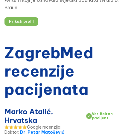
Avitum koji je osnovala svjetski poznata tvrtka B.
Braun.
Prikaži profil
ZagrebMed
recenzije
pacijenata
Marko Atalić,
Verificiran
Hrvatska
pacijent
Google recenzija
Doktor
:
Dr. Petar Matošević