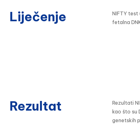
Liječenje
NIFTY test u
fetalna DN
Rezultat
Rezultati N
kao što su 
genetskih p