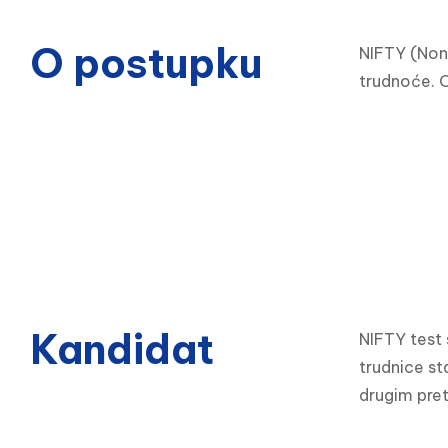
O postupku
NIFTY (Non-
trudnoće. O
Kandidat
NIFTY test 
trudnice st
drugim pre