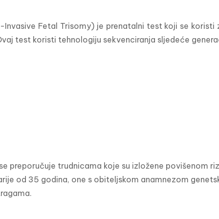
Invasive Fetal Trisomy) je prenatalni test koji se koristi
vaj test koristi tehnologiju sekvenciranja sljedeće genera
se preporučuje trudnicama koje su izložene povišenom rizi
arije od 35 godina, one s obiteljskom anamnezom genetski
tragama.