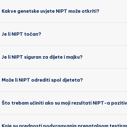
Kakve genetske uvjete NIPT može otkriti?
Je li NIPT točan?
Je li NIPT siguran za dijete i majku?
Može li NIPT odrediti spol djeteta?
Što trebam učiniti ako su moji rezultati NIPT-a poziti
Koje su prednosti podvrgavanja prenatalnom testira