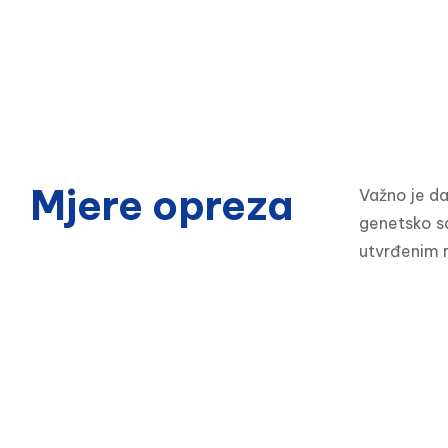
Mjere opreza
Važno je da
genetsko sa
utvrđenim r