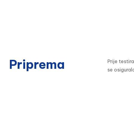
Priprema
Prije testir
se osigural