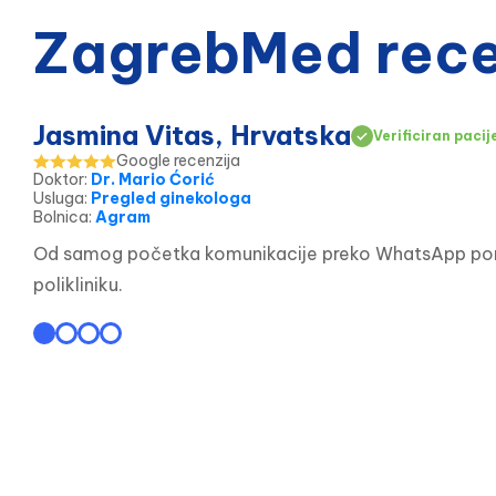
ZagrebMed recen
Jasmina Vitas, Hrvatska
Verificiran pacij
Google recenzija
Doktor
:
Dr. Mario Ćorić
Usluga
:
Pregled ginekologa
Bolnica
:
Agram
Od samog početka komunikacije preko WhatsApp poruke
polikliniku.