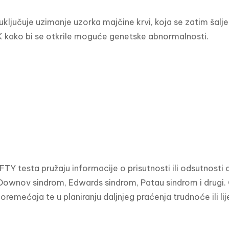
ključuje uzimanje uzorka majčine krvi, koja se zatim šalje u
K kako bi se otkrile moguće genetske abnormalnosti.
IFTY testa pružaju informacije o prisutnosti ili odsutnosti 
Downov sindrom, Edwards sindrom, Patau sindrom i drugi. Ov
oremećaja te u planiranju daljnjeg praćenja trudnoće ili lij