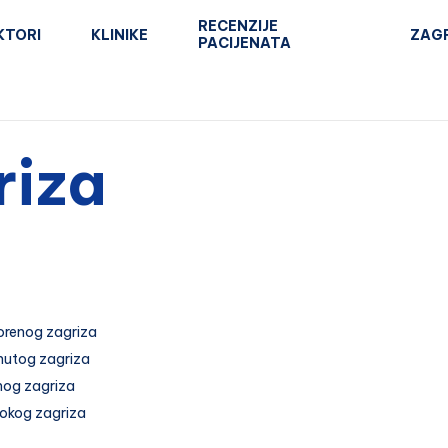
RECENZIJE
KTORI
KLINIKE
ZAG
PACIJENATA
riza
vorenog zagriza
nutog zagriza
žnog zagriza
bokog zagriza