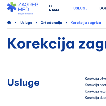
O
USLUGE
DO
NAMA
Usluge
Ortodoncija
Korekcija zagriza
Korekcija zag
Usluge
Korekcija ot
Korekcija obr
Korekcija kri
Korekcija du