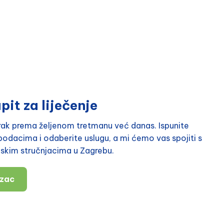
pit za liječenje
orak prema željenom tretmanu već danas. Ispunite
odacima i odaberite uslugu, a mi ćemo vas spojiti s
nskim stručnjacima u Zagrebu.
azac