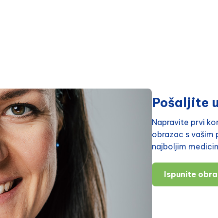
Pošaljite u
Napravite prvi k
obrazac s vašim p
najboljim medici
Ispunite obr