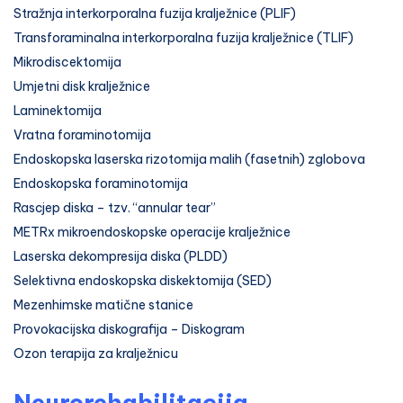
Stražnja interkorporalna fuzija kralježnice (PLIF)
Transforaminalna interkorporalna fuzija kralježnice (TLIF)
Mikrodiscektomija
Umjetni disk kralježnice
Laminektomija
Vratna foraminotomija
Endoskopska laserska rizotomija malih (fasetnih) zglobova
Endoskopska foraminotomija
Rascjep diska –⁠ tzv. “annular tear”
METRx mikroendoskopske operacije kralježnice
Laserska dekompresija diska (PLDD)
Selektivna endoskopska diskektomija (SED)
Mezenhimske matične stanice
Provokacijska diskografija – Diskogram
Ozon terapija za kralježnicu
Neurorehabilitacija