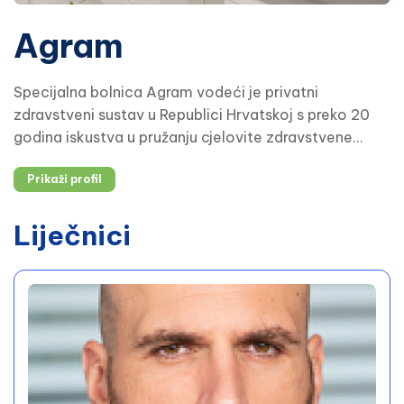
Agram
Specijalna bolnica Agram vodeći je privatni
zdravstveni sustav u Republici Hrvatskoj s preko 20
godina iskustva u pružanju cjelovite zdravstvene
usluge. Poslovanje je bazirano na medicinskoj
Prikaži profil
izvrsnosti, ranoj dijagnostici te interdisciplinarnom
pristupu liječenju.
Liječnici