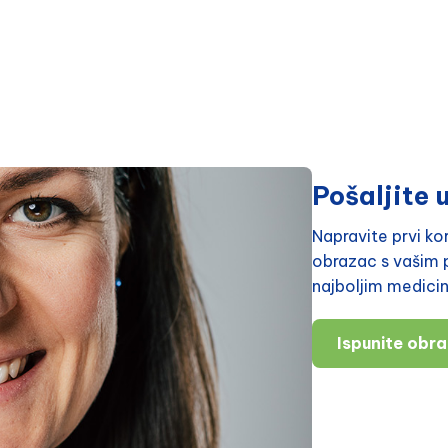
Pošaljite u
Napravite prvi k
obrazac s vašim p
najboljim medici
Ispunite obr