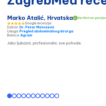
ZagrebMed recen
Marko Atalić, Hrvatska
Verificiran pacije
Google recenzija
Doktor
:
Dr. Petar Matošević
Usluga
:
Pregled abdominalnog kirurga
Bolnica
:
Agram
Jako ljubazni, profesionalni, sve pohvale.