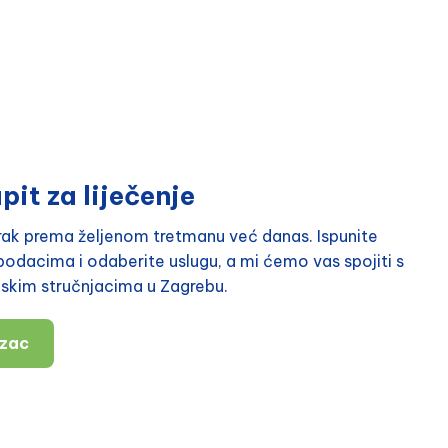
pit za liječenje
orak prema željenom tretmanu već danas. Ispunite
odacima i odaberite uslugu, a mi ćemo vas spojiti s
nskim stručnjacima u Zagrebu.
azac