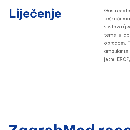
Liječenje
Gastroenter
teškoćama, 
sustava (je
temelju lab
obradom. Ta
ambulantnim
jetre, ERCP,