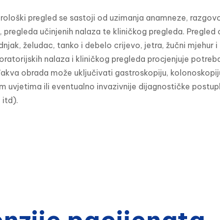
ološki pregled se sastoji od uzimanja anamneze, razgovo
pregleda učinjenih nalaza te kliničkog pregleda. Pregled 
dnjak, želudac, tanko i debelo crijevo, jetra, žučni mjehur
oratorijskih nalaza i kliničkog pregleda procjenjuje potr
kva obrada može uključivati gastroskopiju, kolonoskopiju i
 uvjetima ili eventualno invazivnije dijagnostičke postupke
 itd).