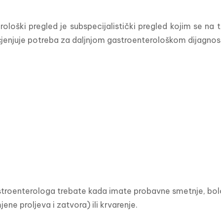
ološki pregled je subspecijalistički pregled kojim se na t
cjenjuje potreba za daljnjom gastroenterološkom dijagn
troenterologa trebate kada imate probavne smetnje, bolov
jene proljeva i zatvora) ili krvarenje.