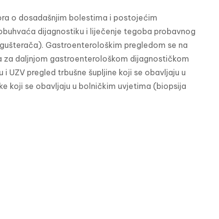
ra o dosadašnjim bolestima i postojećim 
obuhvaća dijagnostiku i liječenje tegoba probavnog 
 i gušterača). Gastroenterološkim pregledom se na 
eba za daljnjom gastroenterološkom dijagnostičkom 
 UZV pregled trbušne šupljine koji se obavljaju u 
 koji se obavljaju u bolničkim uvjetima (biopsija 