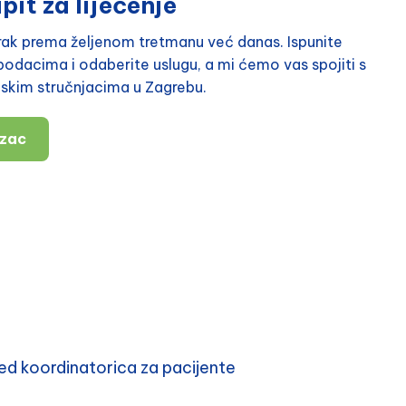
pit za liječenje
orak prema željenom tretmanu već danas. Ispunite
odacima i odaberite uslugu, a mi ćemo vas spojiti s
nskim stručnjacima u Zagrebu.
azac
d koordinatorica za pacijente