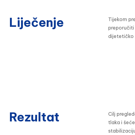
Liječenje
Tijekom pre
preporučiti 
dijetetičko
Rezultat
Cilj pregle
tlaka i šeć
stabilizacij