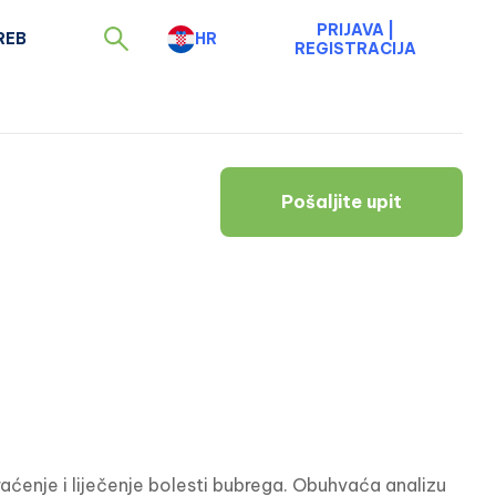
PRIJAVA
|
REB
HR
REGISTRACIJA
Pošaljite upit
raćenje i liječenje bolesti bubrega. Obuhvaća analizu 