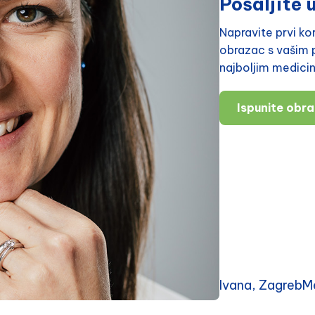
Pošaljite u
Napravite prvi k
obrazac s vašim p
najboljim medici
Ispunite obr
Ivana, ZagrebMe