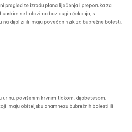
ni pregled te izradu plana liječenja i preporuka za 
unskim nefrolozima bez dugih čekanja, s 
a dijalizi ili imaju povećan rizik za bubrežne bolesti.
u urinu, povišenim krvnim tlakom, dijabetesom, 
ji imaju obiteljsku anamnezu bubrežnih bolesti ili 