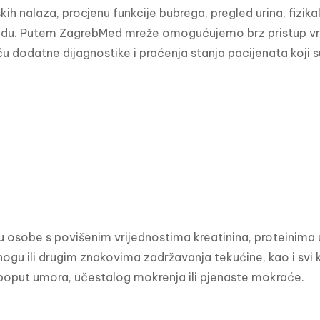
kih nalaza, procjenu funkcije bubrega, pregled urina, fizikal
radu. Putem ZagrebMed mreže omogućujemo brz pristup vrh
dodatne dijagnostike i praćenja stanja pacijenata koji su n
u osobe s povišenim vrijednostima kreatinina, proteinima 
ogu ili drugim znakovima zadržavanja tekućine, kao i svi ko
oput umora, učestalog mokrenja ili pjenaste mokraće.