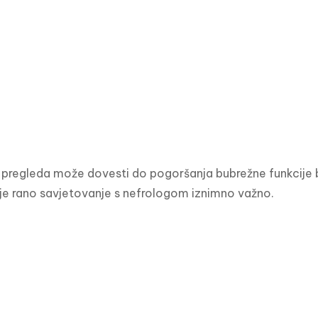
regleda može dovesti do pogoršanja bubrežne funkcije be
 je rano savjetovanje s nefrologom iznimno važno.