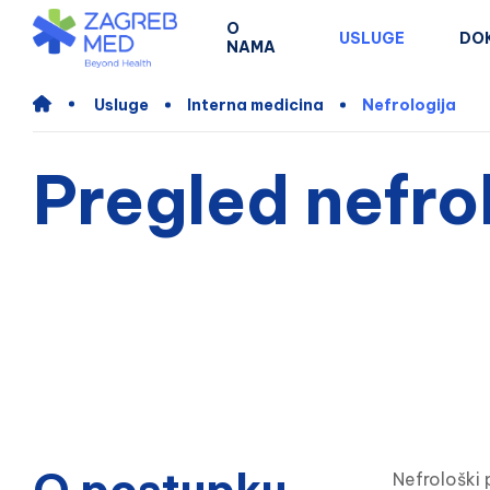
O
USLUGE
DO
NAMA
Usluge
Interna medicina
Nefrologija
Pregled nefro
Nefrološki 