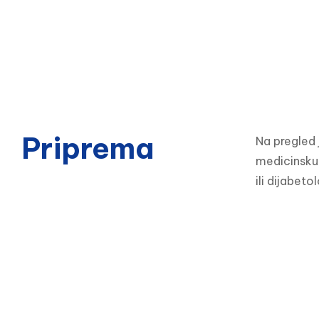
Priprema
Na pregled 
medicinsku 
ili dijabet