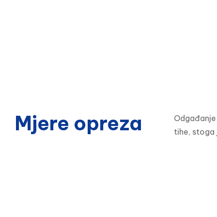
Mjere opreza
Odgađanje p
tihe, stoga