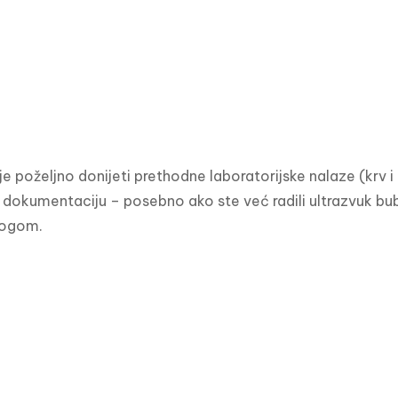
je poželjno donijeti prethodne laboratorijske nalaze (krv i 
dokumentaciju – posebno ako ste već radili ultrazvuk bubr
ologom.