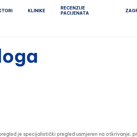
RECENZIJE
KTORI
KLINIKE
ZAG
PACIJENATA
loga
pregled je specijalistički pregled usmjeren na otkrivanje, p