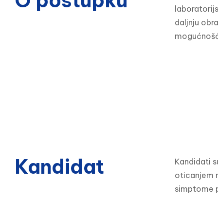
O postupku
laboratorijs
daljnju ob
mogućnošću 
Kandidat
Kandidati s
oticanjem n
simptome p