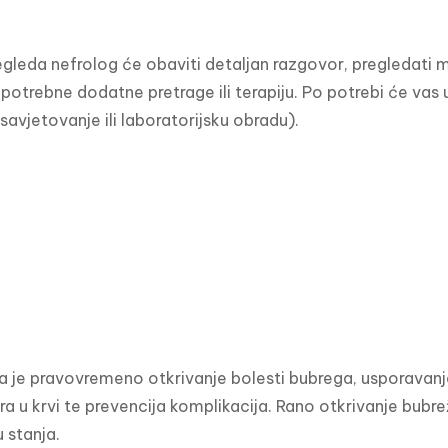
gleda nefrolog će obaviti detaljan razgovor, pregledati me
potrebne dodatne pretrage ili terapiju. Po potrebi će vas usm
 savjetovanje ili laboratorijsku obradu).
da je pravovremeno otkrivanje bolesti bubrega, usporavanj
era u krvi te prevencija komplikacija. Rano otkrivanje bu
u stanja.