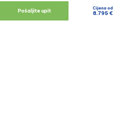
Cijena od
Pošaljite upit
8.795 €
Navigacija
Resursi
O Nama
Blog
Doktori
Recenzije Pacijenata
Zagreb
Uvjeti I Odredbe
Politika Privatnosti