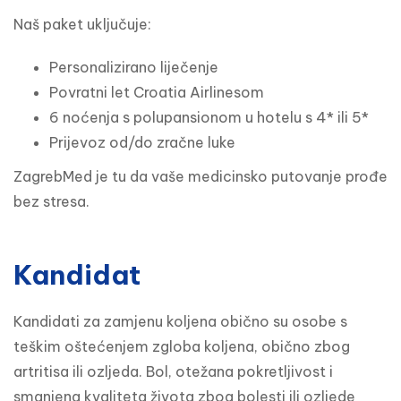
Naš paket uključuje: 
Personalizirano liječenje
Povratni let Croatia Airlinesom
6 noćenja s polupansionom u hotelu s 4* ili 5*
Prijevoz od/do zračne luke
ZagrebMed je tu da vaše medicinsko putovanje prođe 
bez stresa.
Kandidat
Kandidati za zamjenu koljena obično su osobe s 
teškim oštećenjem zgloba koljena, obično zbog 
artritisa ili ozljeda. Bol, otežana pokretljivost i 
smanjena kvaliteta života zbog bolesti ili ozljede 