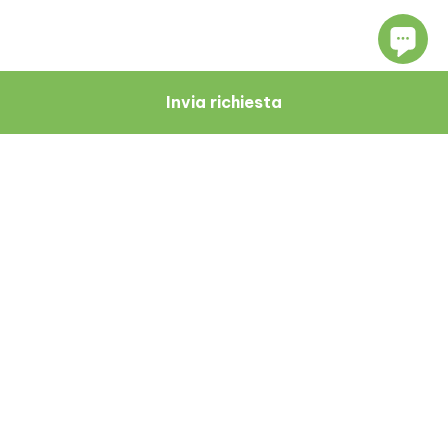
Invia richiesta
Navigare
Risorse
Chi Siamo
Blog
Medici
Recensioni Dei Pazienti
Zagabria