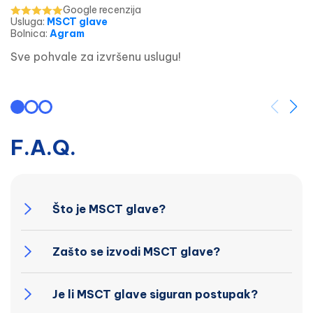
Google recenzija
Usluga
:
MSCT glave
Bolnica
:
Agram
Sve pohvale za izvršenu uslugu!
F.A.Q.
Što je MSCT glave?
Zašto se izvodi MSCT glave?
Je li MSCT glave siguran postupak?