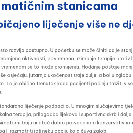
i matičnim stanicama
ičajeno liječenje više ne dj
esto razvija postupno. U početku se može činiti da je stan
romjene aktivnosti, povremeno uzimanje terapije protiv bol
. S vremenom se to može promijeniti. Hodanje postaje manj
še osjećaju, jutarnja ukočenost traje dulje, a bol u zglobu 
. To je obično trenutak kada pacijenti počinju tražiti viš
.
standardno liječenje podbacilo. U mnogim slučajevima tjelo
ikalna terapija, prilagodba lijekova i suportivna skrb i dalje
a simptomi traju unatoč dobro provedenom konzervativnom 
eba li razmotriti još neku opciju koja čuva zglob.