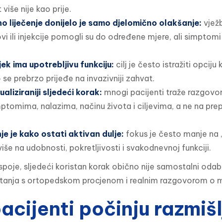
 više nije kao prije.
o liječenje donijelo je samo djelomično olakšanje:
vježb
kovi ili injekcije pomogli su do određene mjere, ali simptomi 
jek ima upotrebljivu funkciju:
cilj je često istražiti opciju
 se prebrzo prijeđe na invazivniji zahvat.
ualiziraniji sljedeći korak:
mnogi pacijenti traže razgovor 
mptomima, nalazima, načinu života i ciljevima, a ne na prep
e je kako ostati aktivan dulje:
fokus je često manje na
 više na udobnosti, pokretljivosti i svakodnevnoj funkciji.
spoje, sljedeći koristan korak obično nije samostalni odab
itanja s ortopedskom procjenom i realnim razgovorom o
acijenti počinju razmišl