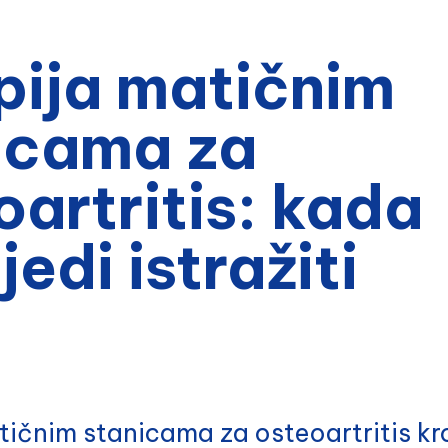
pija matičnim
icama za
oartritis: kada
ijedi istražiti
tičnim stanicama za osteoartritis kr