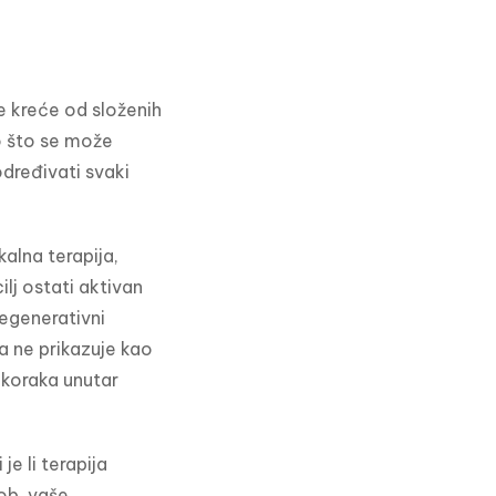
 kreće od složenih 
o što se može 
dređivati svaki 
alna terapija, 
ilj ostati aktivan 
egenerativni 
 ne prikazuje kao 
koraka unutar 
 je li terapija 
ob, vaše 