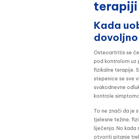
terapij
Kada uob
dovoljno
Osteoartritis se č
pod kontrolom uz p
fizikalne terapije
stepenice se sve vi
svakodnevne odluke
kontrole simptoma
To ne znači da je 
tjelesne težine, fiz
liječenja. No kad
otvoriti pitanje tr