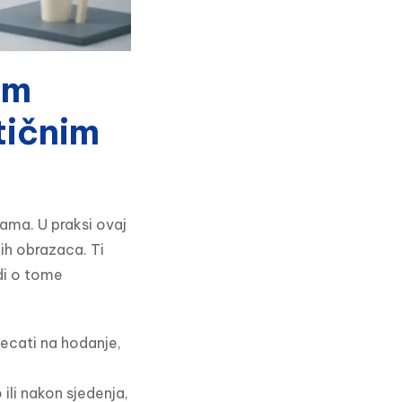
om
tičnim
ama. U praksi ovaj 
ih obrazaca. Ti 
di o tome 
jecati na hodanje,
ili nakon sjedenja,