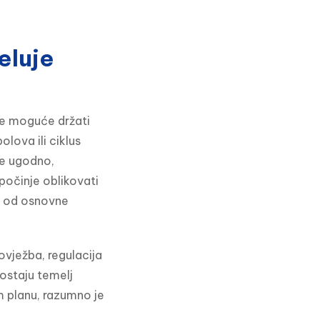
eluje
je moguće držati 
ova ili ciklus 
e ugodno, 
počinje oblikovati 
e od osnovne 
vježba, regulacija 
 ostaju temelj 
planu, razumno je 