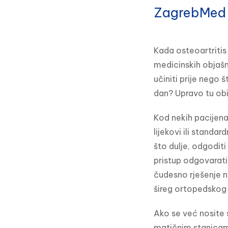
ZagrebMed
Kada osteoartritis
medicinskih objašnj
učiniti prije nego 
dan? Upravo tu obi
Kod nekih pacijenat
lijekovi ili standar
što dulje, odgoditi
pristup odgovarati
čudesno rješenje n
šireg ortopedskog 
Ako se već nosite 
matičnim stanicama 