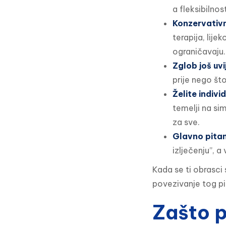
a fleksibilnost
Konzervativn
terapija, lije
ograničavaju.
Zglob još uvi
prije nego što
Želite individ
temelji na si
za sve.
Glavno pitanj
izlječenju”, a
Kada se ti obrasci 
povezivanje tog p
Zašto p