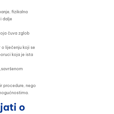
anje, fizikalna
i dalje
 koja čuva zglob
o liječenju koji se
oruci koja je ista
 „savršenom
ir procedure, nego 
 mogućnostima.
jati o