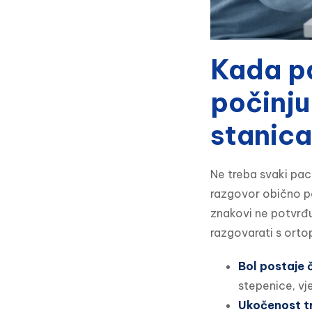
Kada pa
počinju
stanic
Ne treba svaki paci
razgovor obično pos
znakovi ne potvrđuj
razgovarati s orto
Bol postaje 
stepenice, vj
Ukočenost tr