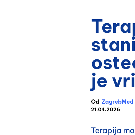
Tera
stan
oste
je vr
Od
ZagrebMed
21.04.2026
Terapija ma