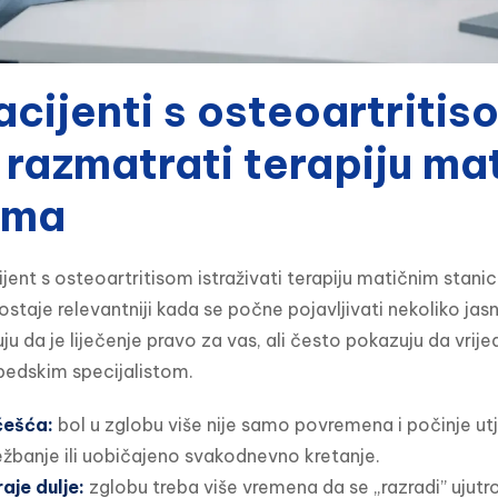
cijenti s osteoartritis
 razmatrati terapiju ma
ama
jent s osteoartritisom istraživati terapiju matičnim stanic
taje relevantniji kada se počne pojavljivati nekoliko jasn
u da je liječenje pravo za vas, ali često pokazuju da vrije
pedskim specijalistom.
češća:
bol u zglobu više nije samo povremena i počinje ut
ežbanje ili uobičajeno svakodnevno kretanje.
aje dulje:
zglobu treba više vremena da se „razradi” ujutro 