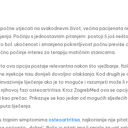
 počne utjecati na svakodnevni život, većina pacijenata ne
enja. Počinju s jednostavnim pitanjem: postoji li još nešt
što bol, ukočenost i smanjena pokretljivost počnu previše o
čno počinje interes za terapiju matičnim stanicama.
a ova opcija postaje relevantna nakon što vježbanje, fizik
dne injekcije nisu donijeli dovoljno olakšanja. Kod drugih je c
 invazivnije liječenje ako je to moguće i razumjeti može li r
 njihovoj fazi osteoartritisa. Kroz ZagrebMed ova se opcija
i kao prečac. Prikazuje se kao jedan od mogućih sljedećih 
puta liječenja.
s trajnim simptomima 
osteoartritisa
, najkorisnije nije pitati
općenito „dobra”. Bolje je pitati ima li smisla za vaš zgl