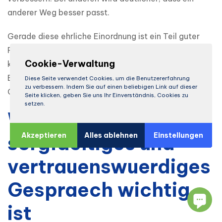
anderer Weg besser passt.
Gerade diese ehrliche Einordnung ist ein Teil guter 
Patientenkommunikation. Sie schafft Vertrauen, weil 
Cookie-Verwaltung
keine universelle Loesung verkauft wird, sondern eine 
Entscheidung vorbereitet wird, die zum aktuellen 
Diese Seite verwendet Cookies, um die Benutzererfahrung
zu verbessern. Indem Sie auf einen beliebigen Link auf dieser
Gelenkstatus und zu den persoenlichen Zielen passt.
Seite klicken, geben Sie uns Ihr Einverständnis, Cookies zu
setzen.
Warum ein
Akzeptieren
Alles ablehnen
Einstellungen
sorgfaeltiges und
vertrauenswuerdiges
Gespraech wichtig
ist