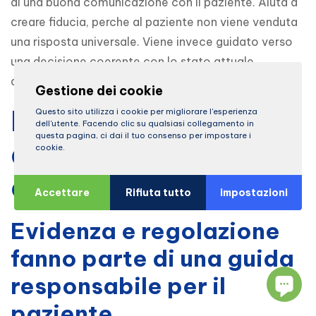
di una buona comunicazione con il paziente. Aiuta a 
creare fiducia, perche al paziente non viene venduta 
una risposta universale. Viene invece guidato verso 
una decisione coerente con lo stato attuale 
dell’articolazione e con i suoi obiettivi personali.
Gestione dei cookie
Perche conta una
Questo sito utilizza i cookie per migliorare l'esperienza
dell'utente. Facendo clic su qualsiasi collegamento in
questa pagina, ci dai il tuo consenso per impostare i
discussione attenta
cookie.
e affidabile
Accettare
Rifiuta tutto
impostazioni
Evidenza e regolazione
fanno parte di una guida
responsabile per il
paziente