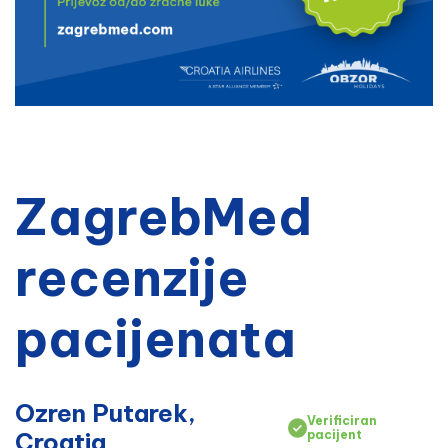
ZagrebMed
recenzije
pacijenata
Ozren Putarek,
Verificiran
Croatia
pacijent