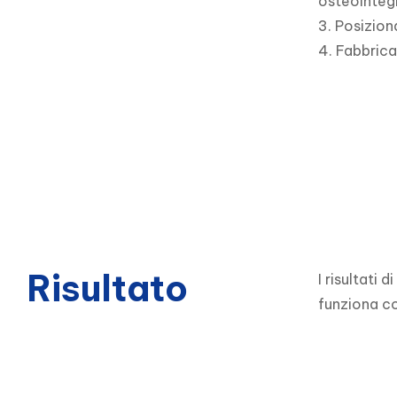
osteointegr
3. Posizion
4. Fabbrica
Risultato
I risultati
funziona co