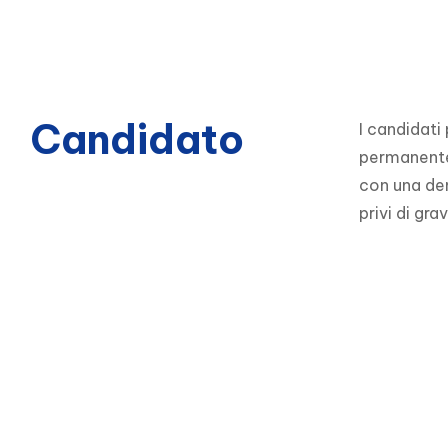
Candidato
I candidati
permanente 
con una den
privi di gr