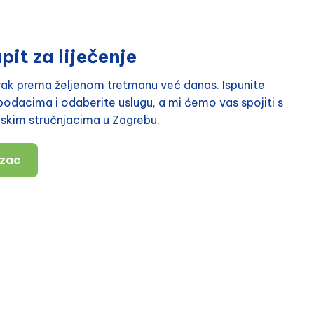
pit za liječenje
orak prema željenom tretmanu već danas. Ispunite
odacima i odaberite uslugu, a mi ćemo vas spojiti s
nskim stručnjacima u Zagrebu.
azac