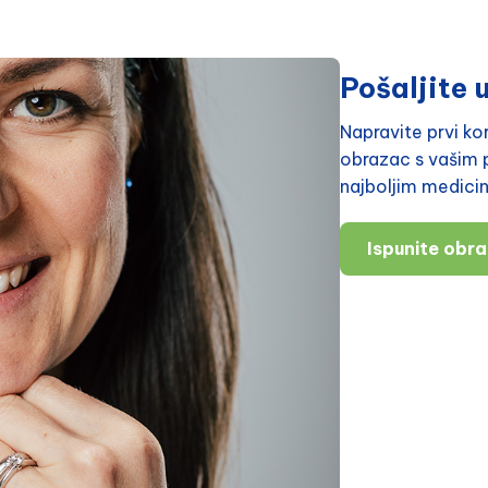
Pošaljite u
Napravite prvi k
obrazac s vašim p
najboljim medici
Ispunite obr