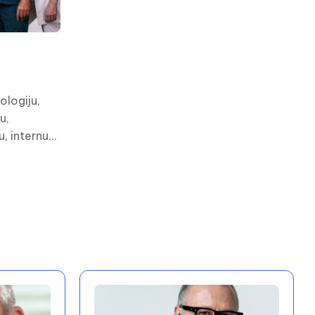
ologiju,
u,
u, internu
i