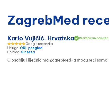
ZagrebMed recen
Karlo Vujičić, Hrvatska
Verificiran pacijen
Google recenzija
Usluga
:
ORL pregled
Bolnica
:
Sinteza
O osoblju i liječnicima ZagrebMed-a mogu reći samo do