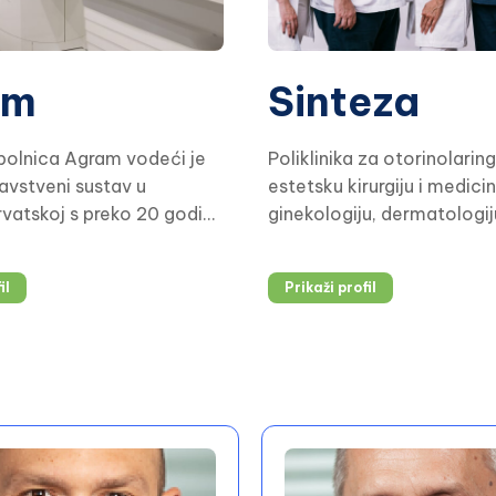
am
Sinteza
bolnica Agram vodeći je
Poliklinika za otorinolaring
ravstveni sustav u
estetsku kirurgiju i medicin
rvatskoj s preko 20 godina
ginekologiju, dermatologij
pružanju cjelovite
medicinu, centar za vene il
 usluge. Poslovanje je
logopediju.
il
Prikaži profil
 medicinskoj izvrsnosti,
ostici te
inarnom pristupu liječenju.