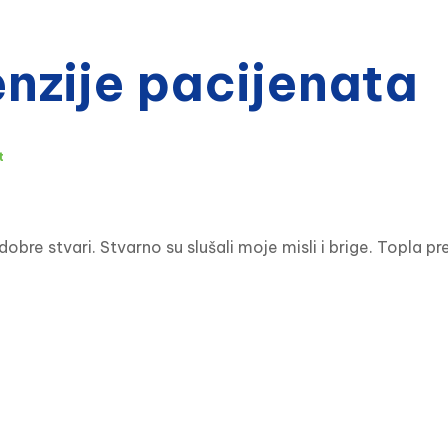
zije pacijenata
t
bre stvari. Stvarno su slušali moje misli i brige. Topla p