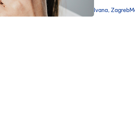
Ivana, ZagrebMe