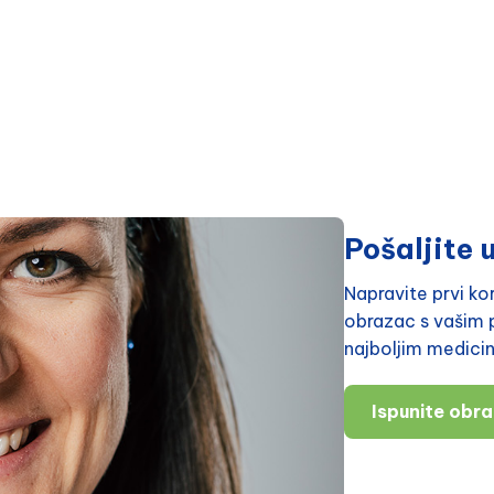
Pošaljite u
Napravite prvi k
obrazac s vašim p
najboljim medici
Ispunite obr