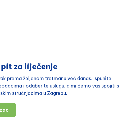
pit za liječenje
orak prema željenom tretmanu već danas. Ispunite
odacima i odaberite uslugu, a mi ćemo vas spojiti s
nskim stručnjacima u Zagrebu.
azac