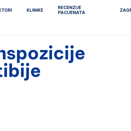
RECENZIJE
KTORI
KLINIKE
ZAG
PACIJENATA
nspozicije
ibije