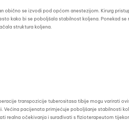
 obično se izvodi pod općom anestezijom. Kirurg pristupa p
sto kako bi se poboljšala stabilnost koljena. Ponekad se mo
čala struktura koljena.
peracije transpozicije tuberositasa tibije mogu varirati ov
iji. Većina pacijenata primjećuje poboljšanje stabilnosti 
ati realna očekivanja i surađivati s fizioterapeutom tijekom