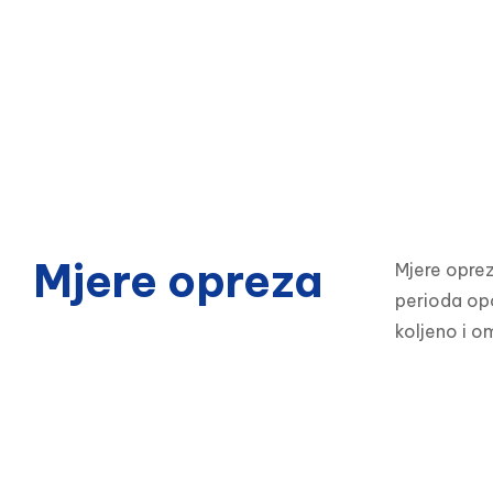
Mjere opreza
Mjere oprez
perioda opo
koljeno i o