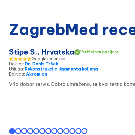
ZagrebMed recen
Stipe S., Hrvatska
Verificiran pacijent
Google recenzija
Doktor
:
Dr. Denis Tršek
Usluga
:
Rekonstrukcija ligamenta koljena
Bolnica
:
Akromion
Vrlo dobar servis. Dobro umreženo, te kvalitetna komu