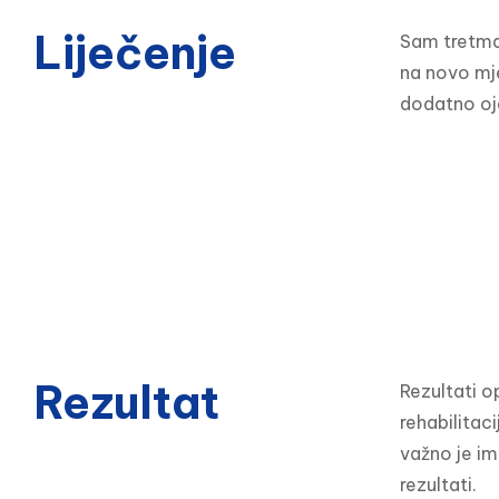
Liječenje
Sam tretman
na novo mje
dodatno oja
Rezultat
Rezultati o
rehabilitac
važno je im
rezultati.