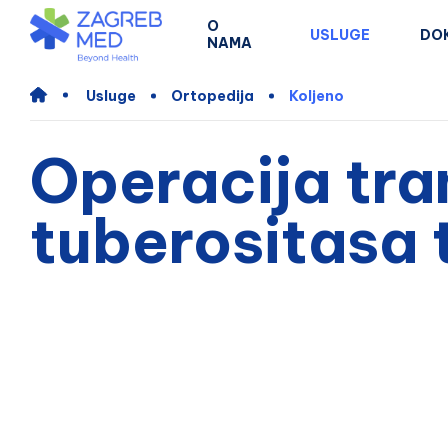
O
USLUGE
DO
NAMA
Usluge
Ortopedija
Koljeno
Operacija tra
tuberositasa t