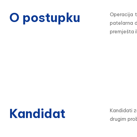
O postupku
Operacija t
patelarna d
premješta il
Kandidat
Kandidati z
drugim prob