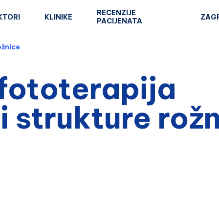
RECENZIJE
KTORI
KLINIKE
ZAG
PACIJENATA
ožnice
(fototerapija
 strukture rož