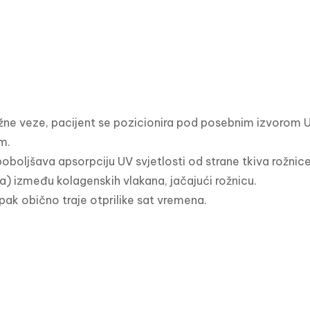
žne veze, pacijent se pozicionira pod posebnim izvorom UV 
.

poboljšava apsorpciju UV svjetlosti od strane tkiva rožnice
za) između kolagenskih vlakana, jačajući rožnicu.

upak obično traje otprilike sat vremena.