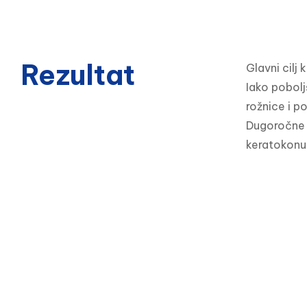
Rezultat
Glavni cilj 
Iako pobolj
rožnice i po
Dugoročne s
keratokon