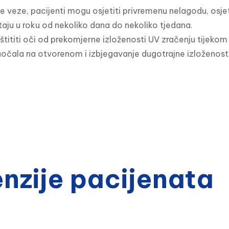
e veze, pacijenti mogu osjetiti privremenu nelagodu, osjetl
aju u roku od nekoliko dana do nekoliko tjedana.

štititi oči od prekomjerne izloženosti UV zračenju tijekom
očala na otvorenom i izbjegavanje dugotrajne izloženost
zije pacijenata