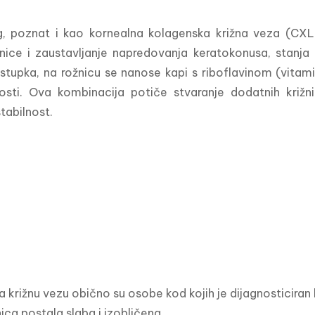
g, poznat i kao kornealna kolagenska križna veza (CXL),
nice i zaustavljanje napredovanja keratokonusa, stanja 
tupka, na rožnicu se nanose kapi s riboflavinom (vitamino
losti. Ova kombinacija potiče stvaranje dodatnih križni
tabilnost.
a križnu vezu obično su osobe kod kojih je dijagnosticiran 
nica postala slaba i izobličena.
