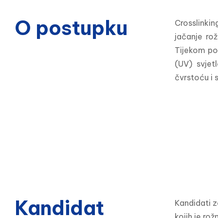
O postupku
Crosslinkin
jačanje rož
Tijekom pos
(UV) svjet
čvrstoću i s
Kandidat
Kandidati z
kojih je rož