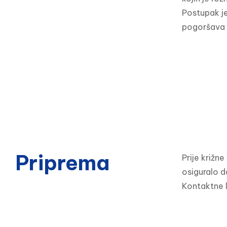
Postupak je
pogoršava
Priprema
Prije križn
osiguralo d
Kontaktne l