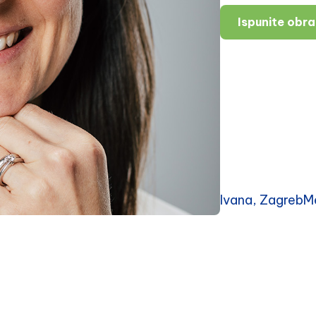
Ispunite obr
Ivana, ZagrebMe