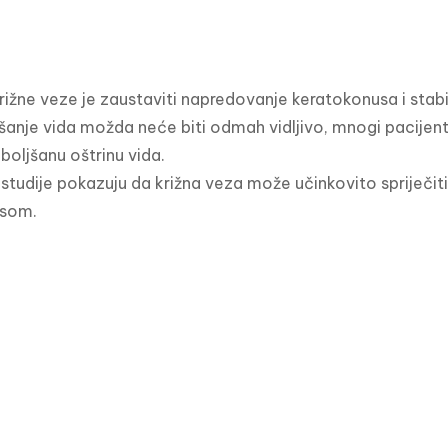
križne veze je zaustaviti napredovanje keratokonusa i stabili
šanje vida možda neće biti odmah vidljivo, mnogi pacijent
boljšanu oštrinu vida.

tudije pokazuju da križna veza može učinkovito spriječiti 
usom.