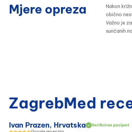
Mjere opreza
Nakon križn
obično nest
Važno je za
sunčanih na
ZagrebMed recen
Ivan Prazen, Hrvatska
Verificiran pacijent
Google recenzija