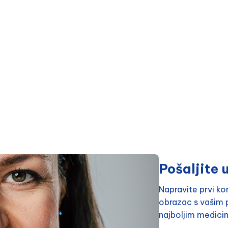
Pošaljite u
Napravite prvi k
obrazac s vašim p
najboljim medici