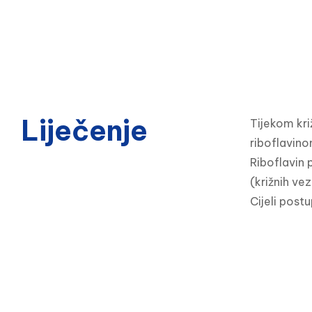
Liječenje
Tijekom kri
riboflavinom
Riboflavin 
(križnih ve
Cijeli post