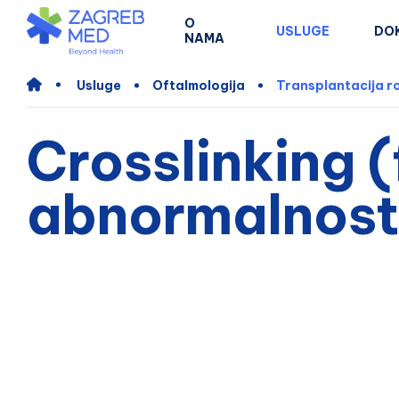
O
USLUGE
DO
NAMA
Usluge
Oftalmologija
Transplantacija r
Crosslinking 
abnormalnosti