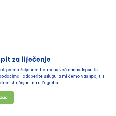
pit za liječenje
orak prema željenom tretmanu već danas. Ispunite
odacima i odaberite uslugu, a mi ćemo vas spojiti s
nskim stručnjacima u Zagrebu.
azac