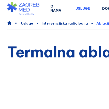
O
USLUGE
DO
NAMA
Usluge
Intervencijska radiologija
Ablaci
Termalna abla