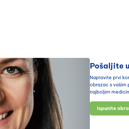
Pošaljite u
Napravite prvi k
obrazac s vašim p
najboljim medici
Ispunite obr