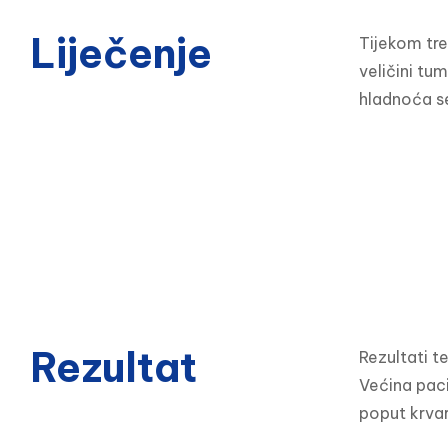
Liječenje
Tijekom tre
veličini tu
hladnoća se
Rezultat
Rezultati t
Većina pac
poput krvare