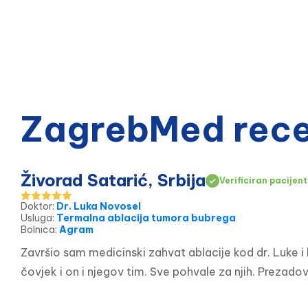
ZagrebMed recen
Živorad Satarić, Srbija
Verificiran pacijent
Doktor
:
Dr. Luka Novosel
Usluga
:
Termalna ablacija tumora bubrega
Bolnica
:
Agram
Završio sam medicinski zahvat ablacije kod dr. Luke i 
čovjek i on i njegov tim. Sve pohvale za njih. Prezad