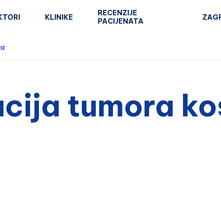
RECENZIJE
KTORI
KLINIKE
ZAG
PACIJENATA
ja
cija tumora ko