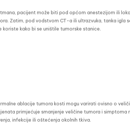
tmana, pacijent može biti pod općom anestezijom ili lok
mora. Zatim, pod vodstvom CT-a ili ultrazvuka, tanka igla s
 koriste kako bi se uništile tumorske stanice.
ermalne ablacije tumora kosti mogu varirati ovisno o veličin
ijenata primjećuje smanjenje veličine tumora i simptoma 
nja, infekcije ili oštećenja okolnih tkiva.