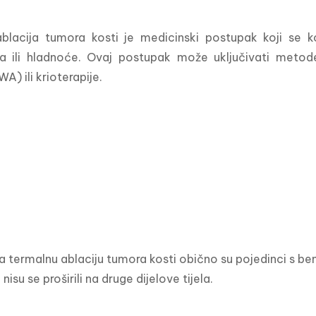
blacija tumora kosti je medicinski postupak koji se ko
a ili hladnoće. Ovaj postupak može uključivati metode
A) ili krioterapije.
a termalnu ablaciju tumora kosti obično su pojedinci s ben
i nisu se proširili na druge dijelove tijela. 