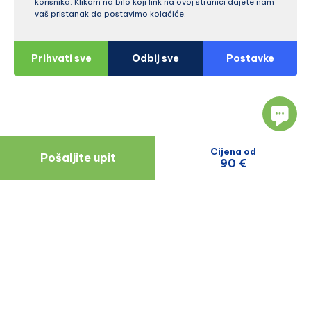
korisnika. Klikom na bilo koji link na ovoj stranici dajete nam
vaš pristanak da postavimo kolačiće.
Prihvati sve
Odbij sve
Postavke
Cijena od
Pošaljite upit
90 €
Navigacija
Resursi