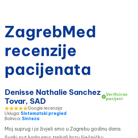
ZagrebMed
recenzije
pacijenata
Denisse Nathalie Sanchez
Verificiran
Tovar, SAD
pacijent
Google recenzija
Usluga
:
Sistematski pregled
Bolnica
:
Sinteza
Moj suprug i ja živjeli smo u Zagrebu godinu dana. 
Svaki put kada smo trebali brzu liječničku 