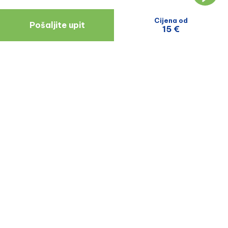
Cijena od
Pošaljite upit
15 €
Navigacija
Resursi
O Nama
Blog
Doktori
Recenzije Pacijenata
Zagreb
Uvjeti I Odredbe
Politika Privatnosti