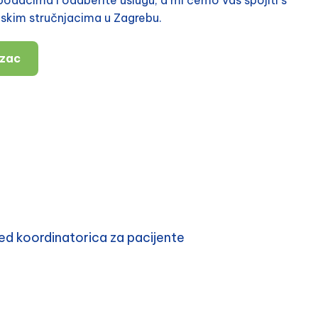
nskim stručnjacima u Zagrebu.
azac
d koordinatorica za pacijente