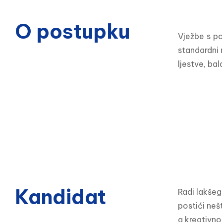
O postupku
Vježbe s po
standardni 
ljestve, ba
Kandidat
Radi lakšeg
postići neš
a kreativno