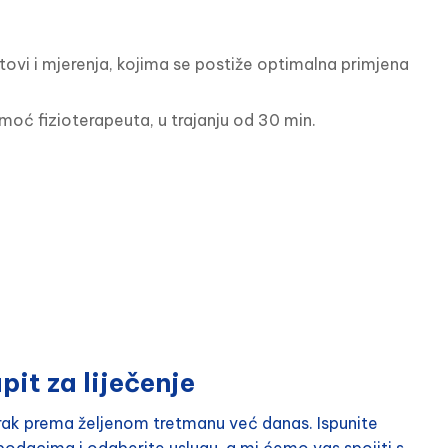
stovi i mjerenja, kojima se postiže optimalna primjena 
oć fizioterapeuta, u trajanju od 30 min.
pit za liječenje
orak prema željenom tretmanu već danas. Ispunite
odacima i odaberite uslugu, a mi ćemo vas spojiti s