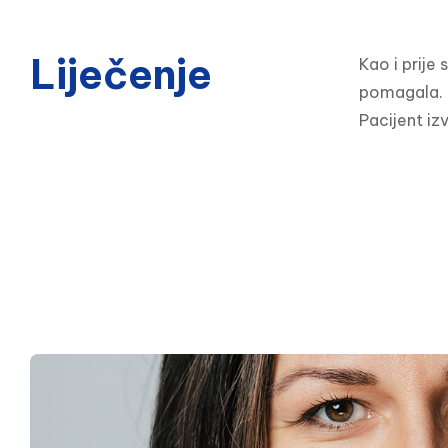
Liječenje
Kao i prije 
pomagala.

Pacijent iz