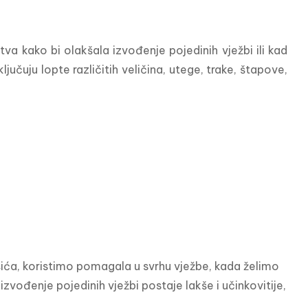
va kako bi olakšala izvođenje pojedinih vježbi ili kad 
učuju lopte različitih veličina, utege, trake, štapove, 
ća, koristimo pomagala u svrhu vježbe, kada želimo 
zvođenje pojedinih vježbi postaje lakše i učinkovitije, 