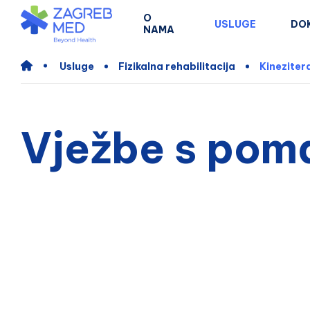
O
USLUGE
DO
NAMA
Usluge
Fizikalna rehabilitacija
Kinezitera
Vježbe s pom