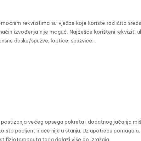
moćnim rekvizitima su vježbe koje koriste različita sredst
način izvođenja nije moguć. Najčešće korišteni rekviziti uklj
lansne daske/spužve, loptice, spužvice...
 postizanja većeg opsega pokreta i dodatnog jačanja miši
to što pacijent inače nije u stanju. Uz upotrebu pomagala, i
st fizioterapeuta tada dolazi više do izražaja.