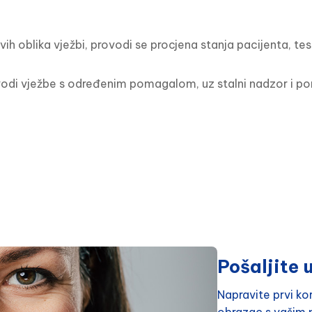
svih oblika vježbi, provodi se procjena stanja pacijenta, te
vodi vježbe s određenim pomagalom, uz stalni nadzor i pom
Pošaljite u
Napravite prvi k
obrazac s vašim p