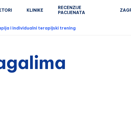
RECENZIJE
KTORI
KLINIKE
ZAG
PACIJENATA
pija i individualni terapijski trening
agalima