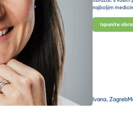
najboljim medici
Ispunite obr
Ivana, ZagrebMe