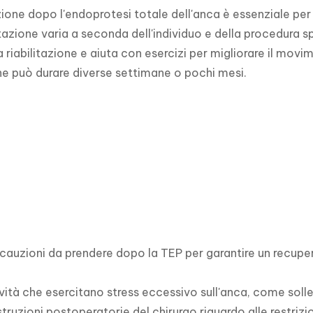
azione dopo l'endoprotesi totale dell'anca è essenziale per 
litazione varia a seconda dell'individuo e della procedura 
 riabilitazione e aiuta con esercizi per migliorare il movim
one può durare diverse settimane o pochi mesi. 
cauzioni da prendere dopo la TEP per garantire un recuper
ività che esercitano stress eccessivo sull'anca, come solle
struzioni postoperatorie del chirurgo riguardo alle restrizioni