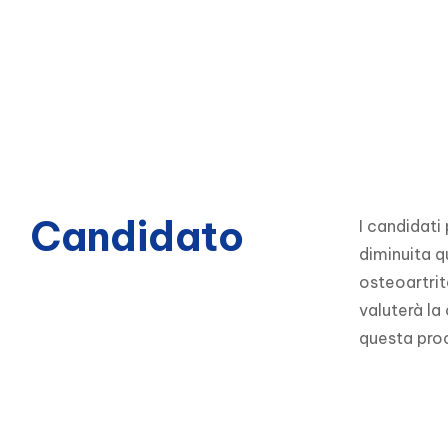
Candidato
I candidati 
diminuita q
osteoartrit
valuterà la
questa pro