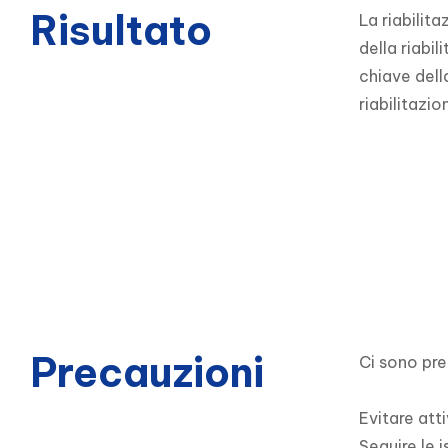
Risultato
La riabilit
della riabi
chiave della
riabilitazi
Precauzioni
Ci sono pre
Evitare att
Seguire le i