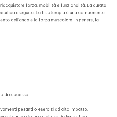
riacquistare forza, mobilità e funzionalità. La durata 
specifica eseguita. La fisioterapia è una componente 
ento dell'anca e la forza muscolare. In genere, la 
o di successo:

vamenti pesanti o esercizi ad alto impatto.

 sul carico di peso e all'uso di dispositivi di 