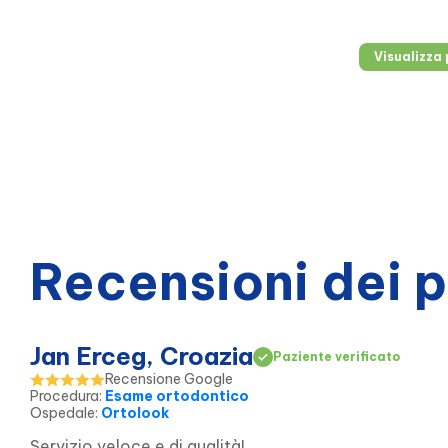
chirurgiche
Visualizza 
Recensioni dei 
Jan Erceg, Croazia
Paziente verificato
Recensione Google
Procedura
:
Esame ortodontico
Ospedale
:
Ortolook
Servizio veloce e di qualità!