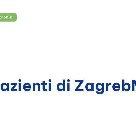
, tutto in un unico posto.
profilo
pazienti di Zagre