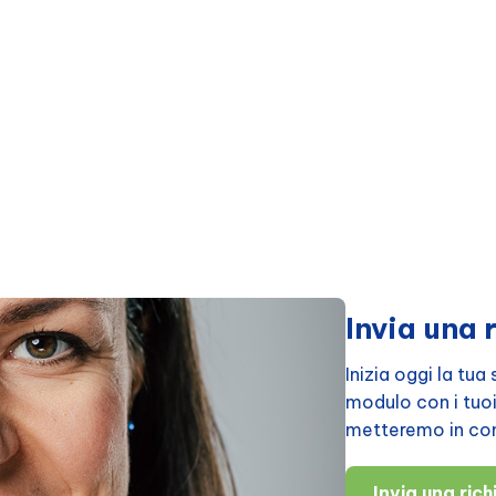
Invia una 
Inizia oggi la tu
modulo con i tuoi d
metteremo in cont
Invia una ric