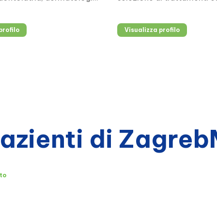
professionale.
correttivi non invasivi e m
profilo
Visualizza profilo
pazienti di Zagre
to