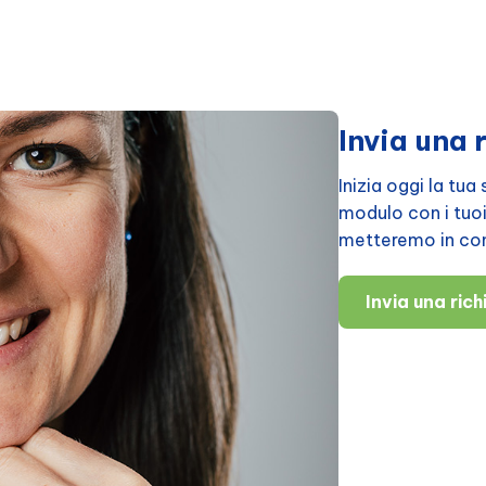
Invia una 
Inizia oggi la tu
modulo con i tuoi d
metteremo in cont
Invia una ric