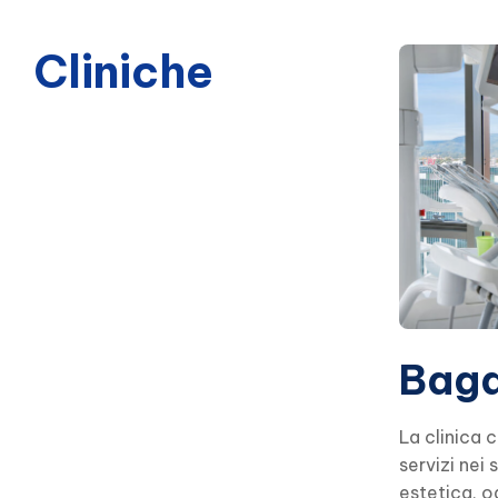
Cliniche
Baga
La clinica co
servizi nei 
estetica, o