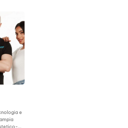
ecnologia e
ù ampia
estetico-