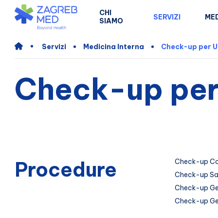
CHI
SERVIZI
MED
SIAMO
Servizi
Medicina Interna
Check-up per U
Check-up per
Procedure
Check-up Co
Check-up San
Check-up Ge
Check-up Gen