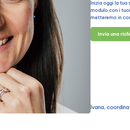
Inizia oggi la tu
modulo con i tuoi d
metteremo in cont
Invia una ric
Ivana, coordina