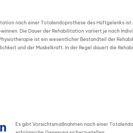
itation nach einer Totalendoprothese des Hüftgelenks ist 
innen. Die Dauer der Rehabilitation variiert je nach Indi
Physiotherapie ist ein wesentlicher Bestandteil der Rehabil
chkeit und der Muskelkraft. In der Regel dauert die Rehab
n
Es gibt Vorsichtsmaßnahmen nach einer Totalendop
erfolgreiche Genesung sicherzustellen:
