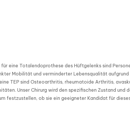
für eine Totalendoprothese des Hüftgelenks sind Persone
kter Mobilität und verminderter Lebensqualität aufgrund
eine TEP sind Osteoarthritis, rheumatoide Arthritis, avas
täten. Unser Chirurg wird den spezifischen Zustand und 
m festzustellen, ob sie ein geeigneter Kandidat für dieses