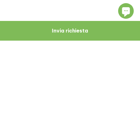
Invia richiesta
Navigare
Risorse
Chi Siamo
Blog
Medici
Recensioni Dei Pazienti
Zagabria