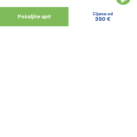
Cijena od
Pošaljite upit
350 €
Navigacija
Resursi
O Nama
Blog
Doktori
Recenzije Pacijenata
Zagreb
Uvjeti I Odredbe
Politika Privatnosti