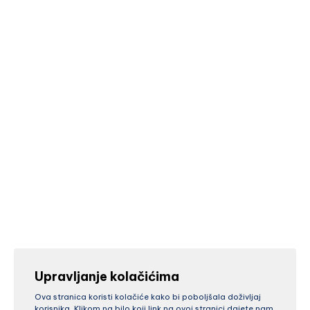
Upravljanje kolačićima
Ova stranica koristi kolačiće kako bi poboljšala doživljaj
korisnika. Klikom na bilo koji link na ovoj stranici dajete nam