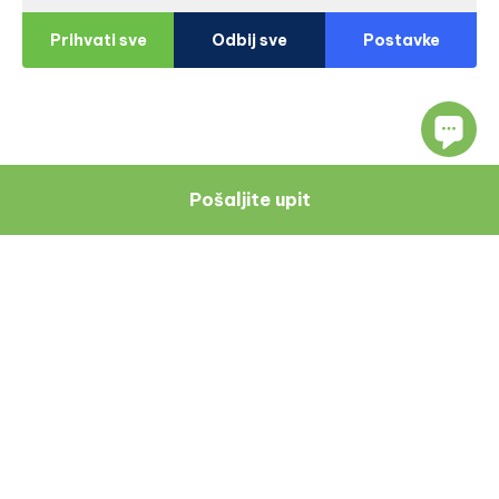
Prihvati sve
Odbij sve
Postavke
Pošaljite upit
Navigacija
Resursi
O Nama
Blog