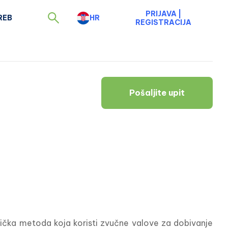
PRIJAVA
|
REB
HR
REGISTRACIJA
Pošaljite upit
tička metoda koja koristi zvučne valove za dobivanje 