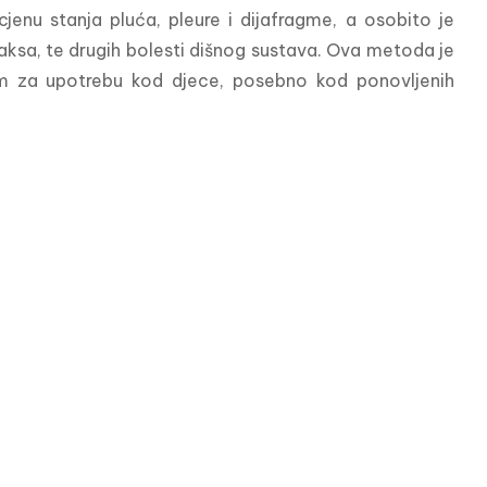
cjenu stanja pluća, pleure i dijafragme, a osobito je 
raksa, te drugih bolesti dišnog sustava. Ova metoda je 
lnom za upotrebu kod djece, posebno kod ponovljenih 