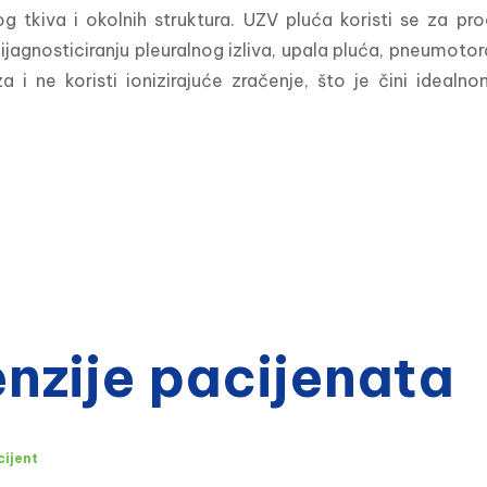
og tkiva i okolnih struktura. UZV pluća koristi se za pro
dijagnosticiranju pleuralnog izliva, upala pluća, pneumoto
za i ne koristi ionizirajuće zračenje, što je čini idea
zije pacijenata
cijent