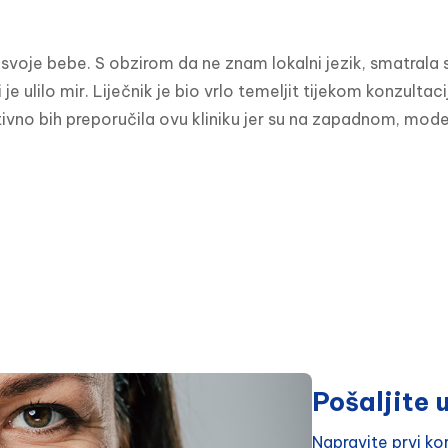
e svoje bebe. S obzirom da ne znam lokalni jezik, smatrala s
i je ulilo mir. Liječnik je bio vrlo temeljit tijekom konzult
nitivno bih preporučila ovu kliniku jer su na zapadnom, mo
Pošaljite u
Napravite prvi k