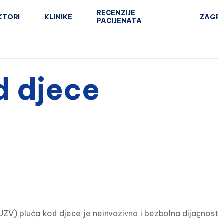
RECENZIJE
KTORI
KLINIKE
ZAG
PACIJENATA
d djece
UZV) pluća kod djece je neinvazivna i bezbolna dijagnos