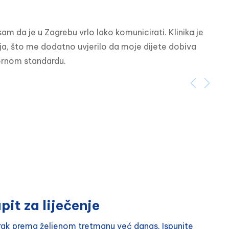
am da je u Zagrebu vrlo lako komunicirati. Klinika je 
acija, što me dodatno uvjerilo da moje dijete dobiva 
dernom standardu.
pit za liječenje
orak prema željenom tretmanu već danas. Ispunite