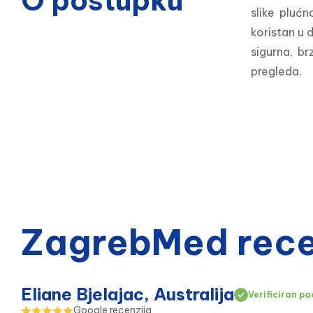
O postupku
slike plućn
koristan u 
sigurna, br
pregleda.
ZagrebMed recen
Eliane Bjelajac, Australija
Verificiran pa
Google recenzija