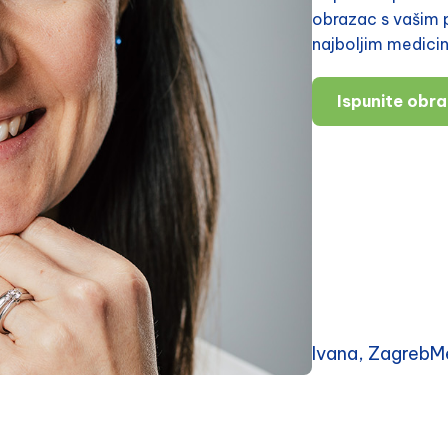
obrazac s vašim p
najboljim medici
Ispunite obr
Ivana, ZagrebMe