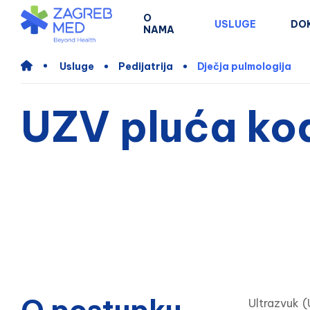
O
USLUGE
DO
NAMA
Usluge
Pedijatrija
Dječja pulmologija
UZV pluća ko
Ultrazvuk (