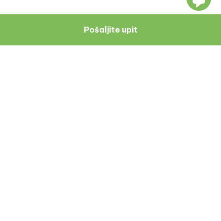
Pošaljite upit
Navigacija
Resursi
O Nama
Blog
Doktori
Recenzije Pacijenata
Zagreb
Uvjeti I Odredbe