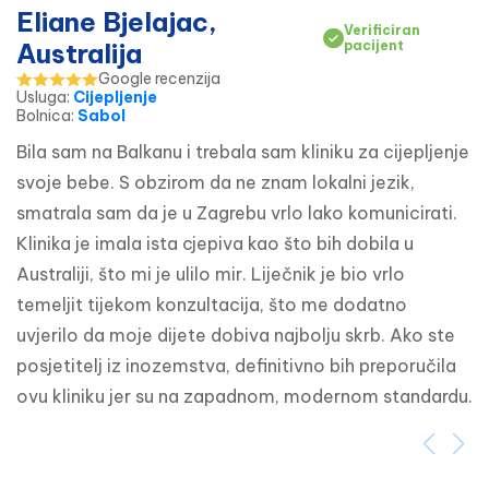
Eliane Bjelajac,
Verificiran
Australija
pacijent
Google recenzija
Usluga
:
Cijepljenje
Bolnica
:
Sabol
Bila sam na Balkanu i trebala sam kliniku za cijepljenje 
svoje bebe. S obzirom da ne znam lokalni jezik, 
smatrala sam da je u Zagrebu vrlo lako komunicirati. 
Klinika je imala ista cjepiva kao što bih dobila u 
Australiji, što mi je ulilo mir. Liječnik je bio vrlo 
temeljit tijekom konzultacija, što me dodatno 
uvjerilo da moje dijete dobiva najbolju skrb. Ako ste 
posjetitelj iz inozemstva, definitivno bih preporučila 
ovu kliniku jer su na zapadnom, modernom standardu.