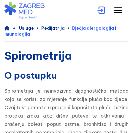
Usluge
Pedijatrija
Dječja alergologija i
imunologija
Spirometrija
O postupku
Spirometrija je neinvazivna dijagnostička metoda 
koja se koristi za mjerenje funkcije pluća kod djece. 
Ovaj test pomaže u procjeni kapaciteta pluća, brzine 
protoka zraka kroz dišne puteve te otkrivanju i 
praćenju bolesti poput astme, bronhitisa i drugih 
respiratornih poremećaja. Djeca tijekom testa dišu 