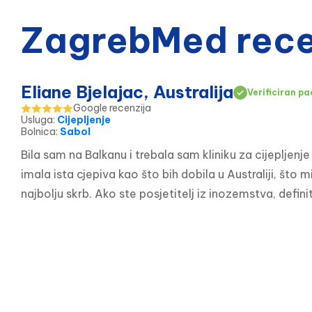
ZagrebMed recen
Eliane Bjelajac, Australija
Verificiran pa
Google recenzija
Usluga
:
Cijepljenje
Bolnica
:
Sabol
Bila sam na Balkanu i trebala sam kliniku za cijepljenj
imala ista cjepiva kao što bih dobila u Australiji, što m
najbolju skrb. Ako ste posjetitelj iz inozemstva, defi