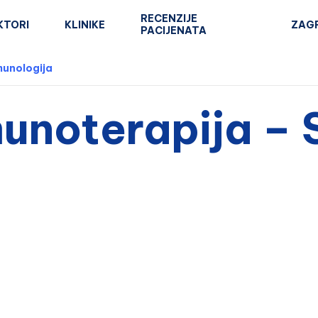
RECENZIJE
KTORI
KLINIKE
ZAG
PACIJENATA
imunologija
unoterapija – 