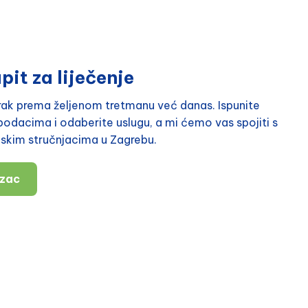
pit za liječenje
orak prema željenom tretmanu već danas. Ispunite
odacima i odaberite uslugu, a mi ćemo vas spojiti s
nskim stručnjacima u Zagrebu.
azac