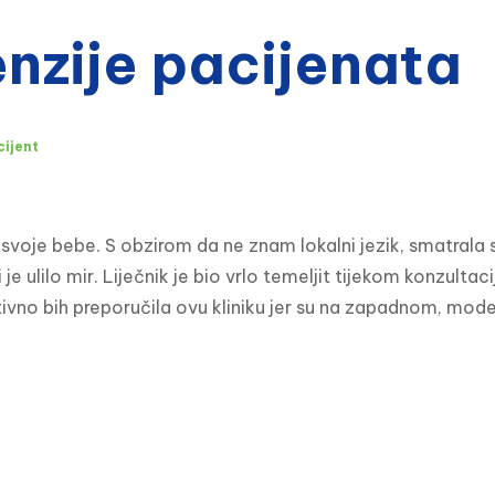
zije pacijenata
cijent
e svoje bebe. S obzirom da ne znam lokalni jezik, smatrala s
i je ulilo mir. Liječnik je bio vrlo temeljit tijekom konzult
nitivno bih preporučila ovu kliniku jer su na zapadnom, mo