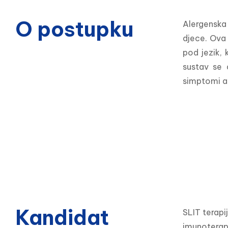
O postupku
Alergenska 
djece. Ova 
pod jezik, 
sustav se 
simptomi al
Kandidat
SLIT terapi
imunoterapi