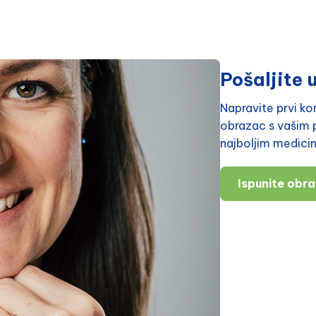
Pošaljite u
Napravite prvi k
obrazac s vašim p
najboljim medici
Ispunite obr