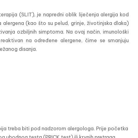
pija (SLIT), je napredni oblik liječenja alergija kod 
lergena (kao što su pelud, grinje, životinjska dlaka) 
ivanja ozbiljnih simptoma. Na ovaj način, imunološki 
reaktivan na određene alergene, čime se smanjuju 
težanog disanja.
pija treba biti pod nadzorom alergologa. Prije početka 
 ubodnog testa (PRICK test) ili krvnih pretraga, 