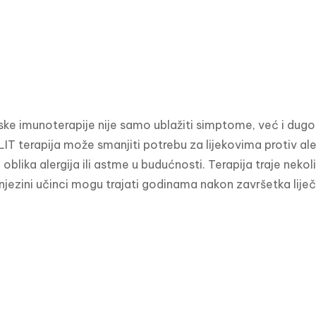
nske imunoterapije nije samo ublažiti simptome, već i du
IT terapija može smanjiti potrebu za lijekovima protiv alergi
 oblika alergija ili astme u budućnosti. Terapija traje nekol
i njezini učinci mogu trajati godinama nakon završetka liječ