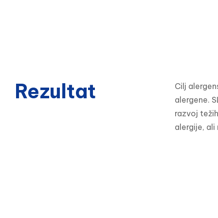
Rezultat
Cilj alerge
alergene. SL
razvoj težih
alergije, al