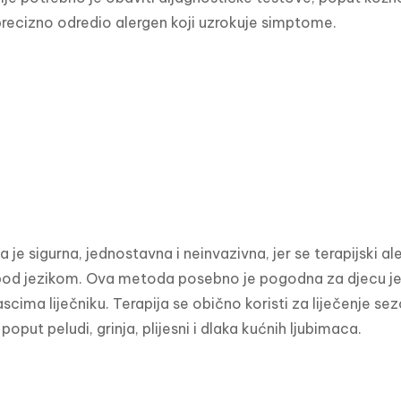
precizno odredio alergen koji uzrokuje simptome.
a je sigurna, jednostavna i neinvazivna, jer se terapijski ale
pod jezikom. Ova metoda posebno je pogodna za djecu jer
cima liječniku. Terapija se obično koristi za liječenje sezo
oput peludi, grinja, plijesni i dlaka kućnih ljubimaca.