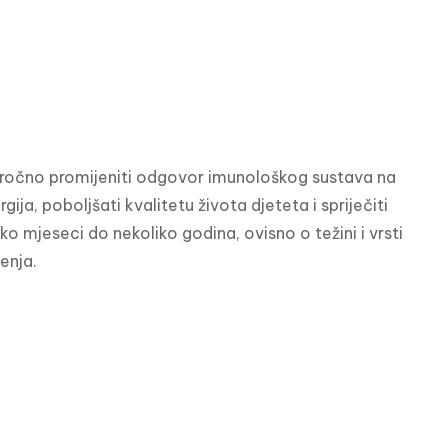
goročno promijeniti odgovor imunološkog sustava na 
ja, poboljšati kvalitetu života djeteta i spriječiti 
iko mjeseci do nekoliko godina, ovisno o težini i vrsti 
enja.