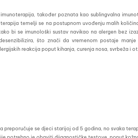
imunoterapija, također poznata kao sublingvalna imunotera
terapija temelji se na postupnom uvođenju malih količina a
kako bi se imunološki sustav navikao na alergen bez izaz
desenzibilizira, što znači da vremenom postaje manje 
ergijskih reakcija poput kihanja, curenja nosa, svrbeža i o
ja preporučuje se djeci starijoj od 5 godina, no svaka tera
je potrebno je obaviti dijagnostičke testove, poput kožnog