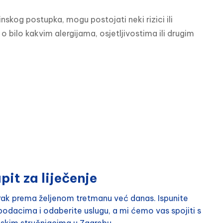
skog postupka, mogu postojati neki rizici ili 
o bilo kakvim alergijama, osjetljivostima ili drugim 
pit za liječenje
orak prema željenom tretmanu već danas. Ispunite
odacima i odaberite uslugu, a mi ćemo vas spojiti s
nskim stručnjacima u Zagrebu.