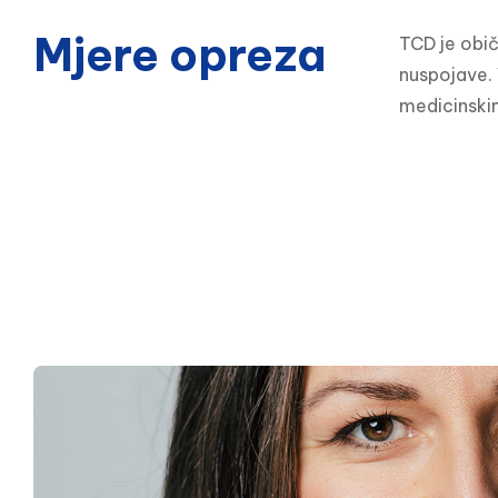
Mjere opreza
TCD je obič
nuspojave. V
medicinskim