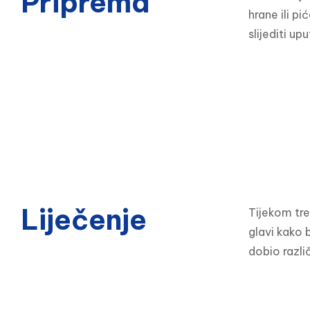
Priprema
hrane ili pi
slijediti up
Liječenje
Tijekom tre
glavi kako 
dobio različ