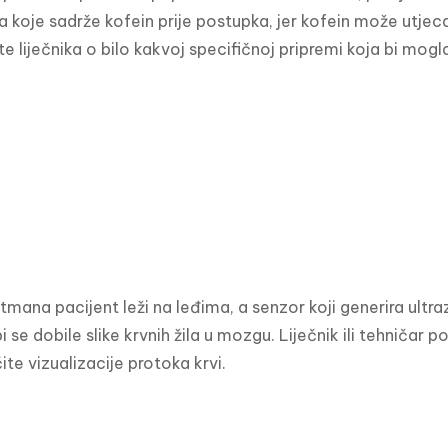
ća koje sadrže kofein prije postupka, jer kofein može utjecati
ute liječnika o bilo kakvoj specifičnoj pripremi koja bi mogl
tmana pacijent leži na leđima, a senzor koji generira ultr
bi se dobile slike krvnih žila u mozgu. Liječnik ili tehniča
ite vizualizacije protoka krvi.