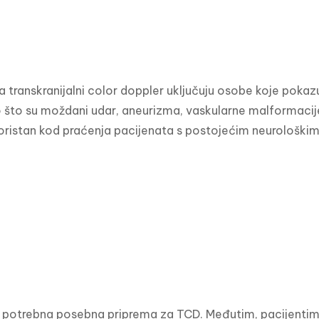
a transkranijalni color doppler uključuju osobe koje pokazuj
što su moždani udar, aneurizma, vaskularne malformacije
oristan kod praćenja pacijenata s postojećim neurološkim
 potrebna posebna priprema za TCD. Međutim, pacijentima