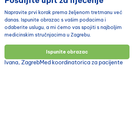
Pošaljite upit za liječenje
Napravite prvi korak prema željenom tretmanu već
danas. Ispunite obrazac s vašim podacima i
odaberite uslugu, a mi ćemo vas spojiti s najboljim
medicinskim stručnjacima u Zagrebu.
Ispunite obrazac
Ivana, ZagrebMed koordinatorica za pacijente