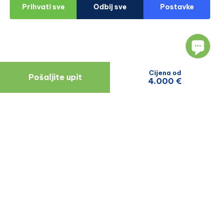
Prihvati sve
Odbij sve
Postavke
Cijena od
Pošaljite upit
4.000 €
Navigacija
Resursi
O Nama
Blog
Doktori