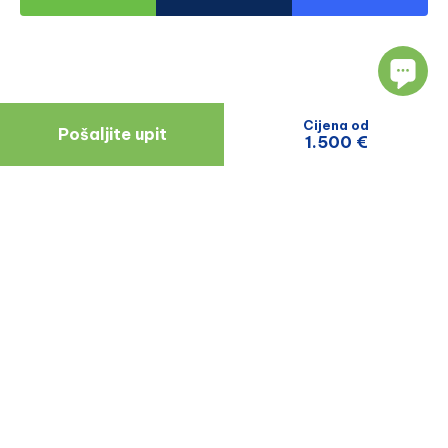
Cijena od
Pošaljite upit
1.500 €
Navigacija
Resursi
O Nama
Blog
Doktori
Recenzije Pacijenata