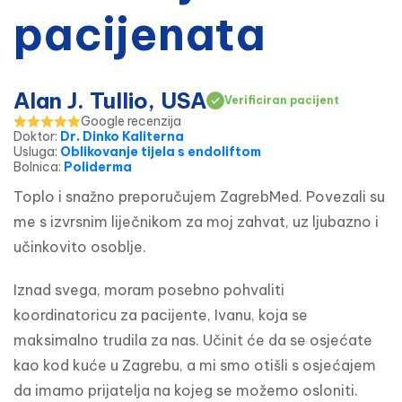
pacijenata
Alan J. Tullio, USA
Verificiran pacijent
Google recenzija
Doktor
:
Dr. Dinko Kaliterna
Usluga
:
Oblikovanje tijela s endoliftom
Bolnica
:
Poliderma
Toplo i snažno preporučujem ZagrebMed. Povezali su 
me s izvrsnim liječnikom za moj zahvat, uz ljubazno i 
učinkovito osoblje.
Iznad svega, moram posebno pohvaliti 
koordinatoricu za pacijente, Ivanu, koja se 
maksimalno trudila za nas. Učinit će da se osjećate 
kao kod kuće u Zagrebu, a mi smo otišli s osjećajem 
da imamo prijatelja na kojeg se možemo osloniti. 