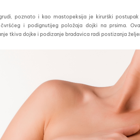
rudi, poznato i kao mastopeksija je kirurški postupak k
 čvršćeg i podignutijeg položaja dojki na prsima. Ovaj
nje tkiva dojke i podizanje bradavica radi postizanja želj