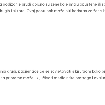
a podizanje grudi obično su žene koje imaju opuštene ili s
 drugih faktora. Ovaj postupak može biti koristan za žene ko
anja grudi, pacijentice će se savjetovati s kirurgom kako bi
na priprema može uključivati medicinske pretrage i evaluac