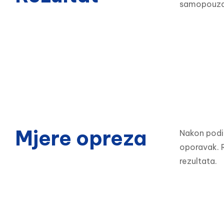
samopouzda
Mjere opreza
Nakon podiz
oporavak. R
rezultata.