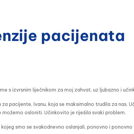
zije pacijenata
 s izvrsnim liječnikom za moj zahvat, uz ljubazno i učin
a pacijente, Ivanu, koja se maksimalno trudila za nas. Uč
 možemo osloniti. Učinkovito je riješila svaki problem.
kojeg smo se svakodnevno oslanjali, ponovno i ponovno se 