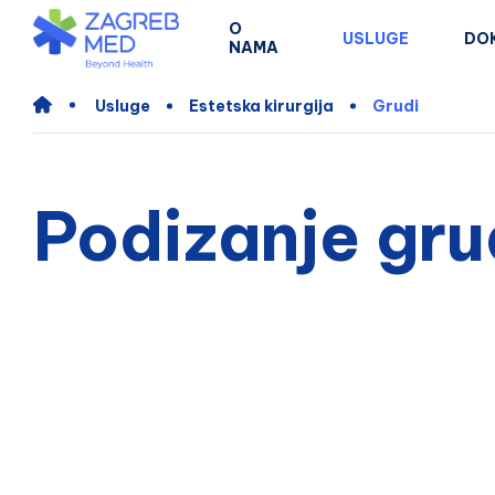
O
USLUGE
DO
NAMA
Usluge
Estetska kirurgija
Grudi
Podizanje gru