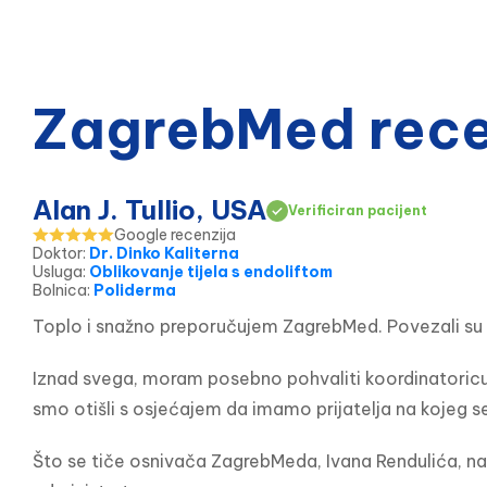
ZagrebMed recen
Alan J. Tullio, USA
Verificiran pacijent
Google recenzija
Doktor
:
Dr. Dinko Kaliterna
Usluga
:
Oblikovanje tijela s endoliftom
Bolnica
:
Poliderma
Toplo i snažno preporučujem ZagrebMed. Povezali su me
Iznad svega, moram posebno pohvaliti koordinatoricu z
smo otišli s osjećajem da imamo prijatelja na kojeg se
Što se tiče osnivača ZagrebMeda, Ivana Rendulića, na 