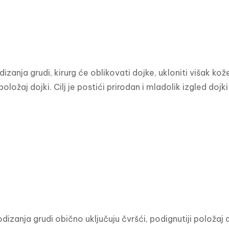
izanja grudi, kirurg će oblikovati dojke, ukloniti višak kož
položaj dojki. Cilj je postići prirodan i mladolik izgled dojk
dizanja grudi obično uključuju čvršći, podignutiji položaj d