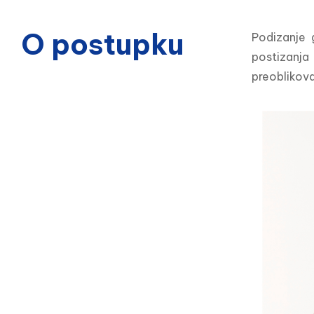
O postupku
Podizanje g
postizanja
preoblikova