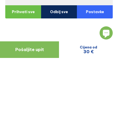
Prihvati sve
Odbij sve
Postavke
Cijena od
Pošaljite upit
30 €
Navigacija
Resursi
O Nama
Blog