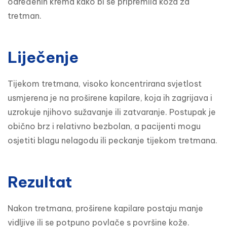
određenih krema kako bi se pripremila koža za 
tretman.
Liječenje
Tijekom tretmana, visoko koncentrirana svjetlost 
usmjerena je na proširene kapilare, koja ih zagrijava i 
uzrokuje njihovo sužavanje ili zatvaranje. Postupak je 
obično brz i relativno bezbolan, a pacijenti mogu 
osjetiti blagu nelagodu ili peckanje tijekom tretmana.
Rezultat
Nakon tretmana, proširene kapilare postaju manje 
vidljive ili se potpuno povlače s površine kože. 