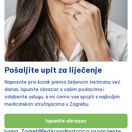
Pošaljite upit za liječenje
Napravite prvi korak prema željenom tretmanu već
danas. Ispunite obrazac s vašim podacima i
odaberite uslugu, a mi ćemo vas spojiti s najboljim
medicinskim stručnjacima u Zagrebu.
Ispunite obrazac
Ivana, ZagrebMed koordinatorica za pacijente